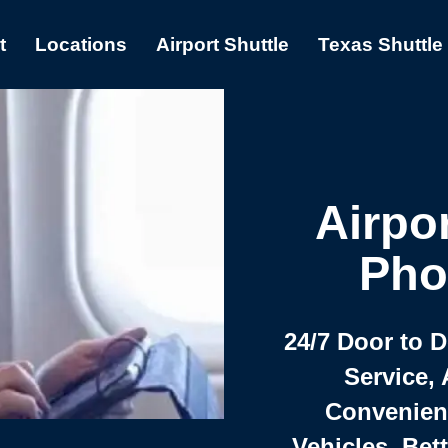
t
Locations
Airport Shuttle
Texas Shuttle
Airpor
Pho
24/7 Door to 
Service, 
Convenient,
Vehicles, Bet