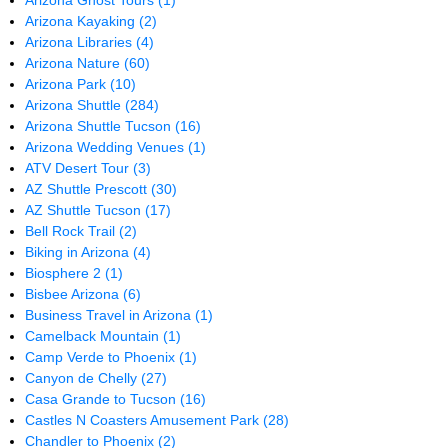
Arizona Ghost Tours
(1)
Arizona Kayaking
(2)
Arizona Libraries
(4)
Arizona Nature
(60)
Arizona Park
(10)
Arizona Shuttle
(284)
Arizona Shuttle Tucson
(16)
Arizona Wedding Venues
(1)
ATV Desert Tour
(3)
AZ Shuttle Prescott
(30)
AZ Shuttle Tucson
(17)
Bell Rock Trail
(2)
Biking in Arizona
(4)
Biosphere 2
(1)
Bisbee Arizona
(6)
Business Travel in Arizona
(1)
Camelback Mountain
(1)
Camp Verde to Phoenix
(1)
Canyon de Chelly
(27)
Casa Grande to Tucson
(16)
Castles N Coasters Amusement Park
(28)
Chandler to Phoenix
(2)