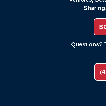
Sharing
B
Questions? T
(4