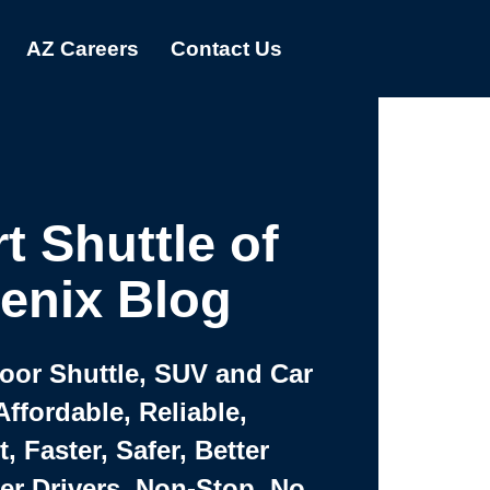
AZ Careers
Contact Us
t Shuttle of
enix Blog
Door Shuttle, SUV and Car
Affordable, Reliable,
 Faster, Safer, Better
ter Drivers, Non-Stop, No