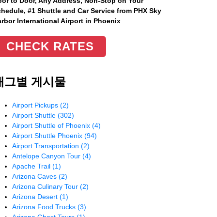
or to Door, Any Address
, Non-Stop on Your
hedule, #1 Shuttle and Car Service from PHX Sky
rbor International Airport in Phoenix
CHECK RATES
태그별 게시물
Airport Pickups
(2)
Airport Shuttle
(302)
Airport Shuttle of Phoenix
(4)
Airport Shuttle Phoenix
(94)
Airport Transportation
(2)
Antelope Canyon Tour
(4)
Apache Trail
(1)
Arizona Caves
(2)
Arizona Culinary Tour
(2)
Arizona Desert
(1)
Arizona Food Trucks
(3)