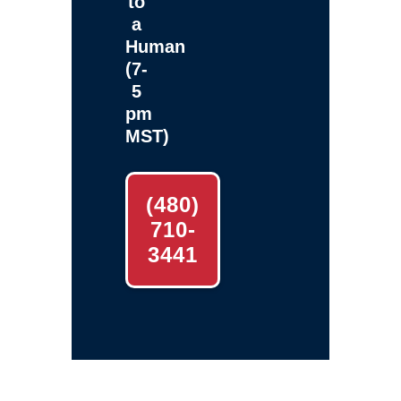
to
a
Human
(7-
5
pm
MST)
(480)
710-
3441