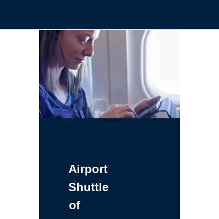
Airport
Shuttle
of