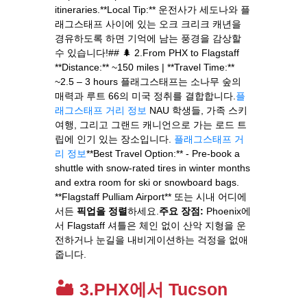
itineraries.**Local Tip:** 운전사가 세도나와 플
래그스태프 사이에 있는 오크 크리크 캐년을
경유하도록 하면 기억에 남는 풍경을 감상할
수 있습니다!## 🌲 2.From PHX to Flagstaff
**Distance:** ~150 miles | **Travel Time:**
~2.5 – 3 hours 플래그스태프는 소나무 숲의
매력과 루트 66의 미국 정취를 결합합니다.
플
래그스태프 거리 정보
NAU 학생들, 가족 스키
여행, 그리고 그랜드 캐니언으로 가는 로드 트
립에 인기 있는 장소입니다.
플래그스태프 거
리 정보
**Best Travel Option:** - Pre-book a
shuttle with snow-rated tires in winter months
and extra room for ski or snowboard bags.
**Flagstaff Pulliam Airport** 또는 시내 어디에
서든
픽업을 정렬
하세요.
주요 장점:
Phoenix에
서 Flagstaff 셔틀은 체인 없이 산악 지형을 운
전하거나 눈길을 내비게이션하는 걱정을 없애
줍니다.
🏜️ 3.PHX에서 Tucson