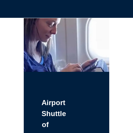
Airport
Shuttle
of