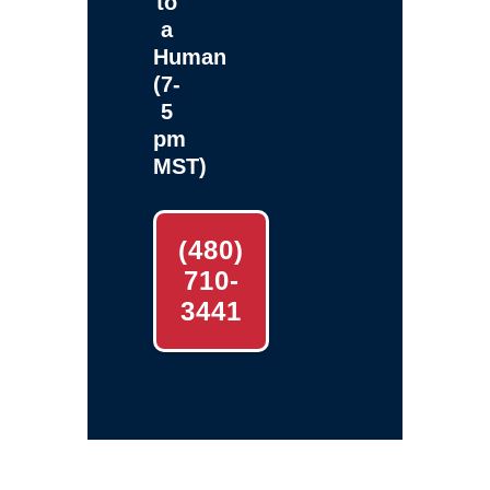
to
a
Human
(7-
5
pm
MST)
(480)
710-
3441