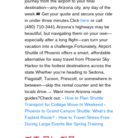
journey from the airport to your final
destination—any Arizona city, any day of the
week.🚐 Get your quote and secure your ride
in under three minutes.Click
here
or call
(480) 710-3441.Arizona’s highways may be
beautiful, but navigating them on your own—
especially after a long flight—can turn your
vacation into a challenge.Fortunately, Airport
Shuttle of Phoenix offers a smart, affordable
alternative for easy travel from Phoenix Sky
Harbor to the hottest destinations across the
state.Whether you're heading to Sedona,
Flagstaff, Tucson, Prescott, or somewhere in
between—skip the rental counter and let the
locals drive.→ Want more Arizona route
guides?Check out: -
How to Plan Shuttle
Transport for College Move-In Weekend
-
Phoenix to Grand Canyon Shuttle: What's the
Fastest Route?
-
How to Travel Stress-Free
During Large Events like Spring Training