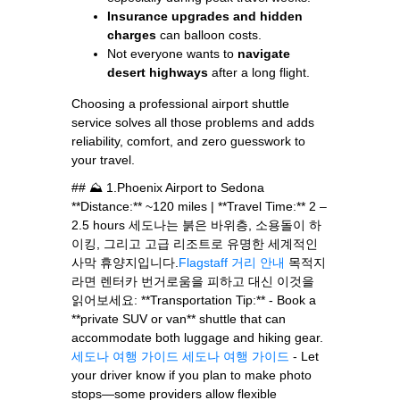
Insurance upgrades and hidden
charges
can balloon costs.
Not everyone wants to
navigate
desert highways
after a long flight.
Choosing a professional airport shuttle
service solves all those problems and adds
reliability, comfort, and zero guesswork to
your travel.
## ⛰️ 1.Phoenix Airport to Sedona
**Distance:** ~120 miles | **Travel Time:** 2 –
2.5 hours 세도나는 붉은 바위층, 소용돌이 하
이킹, 그리고 고급 리조트로 유명한 세계적인
사막 휴양지입니다.
Flagstaff 거리 안내
목적지
라면 렌터카 번거로움을 피하고 대신 이것을
읽어보세요: **Transportation Tip:** - Book a
**private SUV or van** shuttle that can
accommodate both luggage and hiking gear.
세도나 여행 가이드
세도나 여행 가이드
- Let
your driver know if you plan to make photo
stops—some providers allow flexible