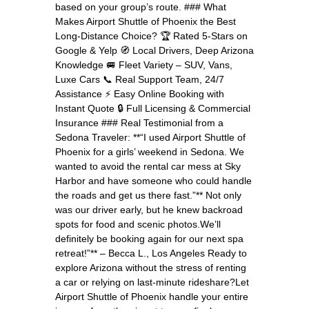
based on your group’s route. ### What
Makes Airport Shuttle of Phoenix the Best
Long‑Distance Choice? 🏆 Rated 5‑Stars on
Google & Yelp 🧭 Local Drivers, Deep Arizona
Knowledge 🚐 Fleet Variety – SUV, Vans,
Luxe Cars 📞 Real Support Team, 24/7
Assistance ⚡ Easy Online Booking with
Instant Quote 🔒 Full Licensing & Commercial
Insurance ### Real Testimonial from a
Sedona Traveler: **“I used Airport Shuttle of
Phoenix for a girls’ weekend in Sedona. We
wanted to avoid the rental car mess at Sky
Harbor and have someone who could handle
the roads and get us there fast.”** Not only
was our driver early, but he knew backroad
spots for food and scenic photos.We’ll
definitely be booking again for our next spa
retreat!”** – Becca L., Los Angeles Ready to
explore Arizona without the stress of renting
a car or relying on last‑minute rideshare?Let
Airport Shuttle of Phoenix handle your entire