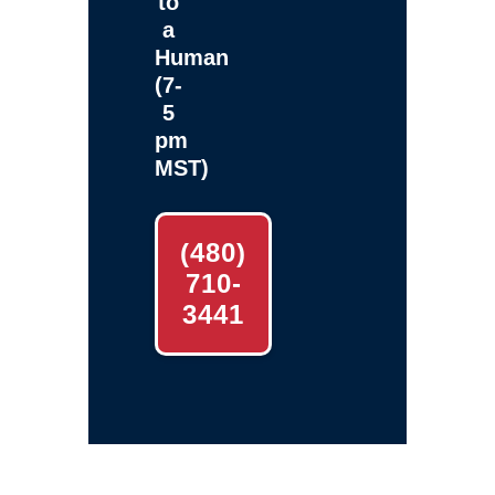
to
a
Human
(7-
5
pm
MST)
(480)
710-
3441