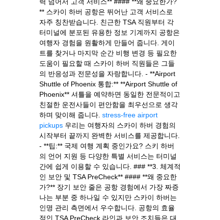
력 넘어서 고객 서비스** #### **왜 중요한가?
** 스카이 하버 공항은 뛰어난 고객 서비스로
자주 칭찬받습니다. 친근한 TSA 직원부터 각
터미널에 분포된 유용한 정보 기계까지 공항은
여행자 경험을 원활하게 만들어 줍니다. 게이
트를 찾거나 마지막 순간 비행 변경 등 필요한
도움이 필요할 때 스카이 하버 직원들은 그들
의 반응성과 전문성을 자랑합니다. - **Airport
Shuttle of Phoenix 통합:** **Airport Shuttle of
Phoenix** 셔틀을 예약하면 동일한 전문적이고
친절한 운전사들이 편안함을 최우선으로 생각
하며 맞이해 줍니다.
stress-free airport
pickups
우리는 여행자의 스카이 하버 경험의
시작부터 끝까지 완벽한 서비스를 제공합니다.
- **팁:** 국제 여행 계획 중인가요? 스키 하버
의 언어 지원 등 다양한 특별 서비스는 터미널
간에 쉽게 이용할 수 있습니다. ### **3. 체계적
인 보안 및 TSA PreCheck** #### **왜 중요한
가?** 장기 보안 줄은 공항 경험에서 가장 짜증
나는 부분 중 하나일 수 있지만 스카이 하버는
인명 관리 측면에서 우수합니다. 공항의 효율
적인 TSA PreCheck 라인과 보안 조치들은 대