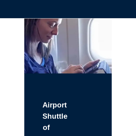
Airport
Shuttle
of