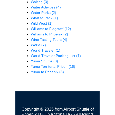
Waiting
(3)
Water Activities
(4)
Water Parks
(2)
What to Pack
(1)
Wild West
(1)
Williams to Flagstaff
(12)
Williams to Phoenix
(2)
Wine Tasting Tours
(4)
World
(7)
World Traveler
(1)
World Traveler Packing List
(1)
Yuma Shuttle
(8)
Yuma Territorial Prison
(16)
Yuma to Phoenix
(8)
Copyright © 2025 from Airport Shuttle of
Phoenix LLC in Arizona | AZ - All Rights