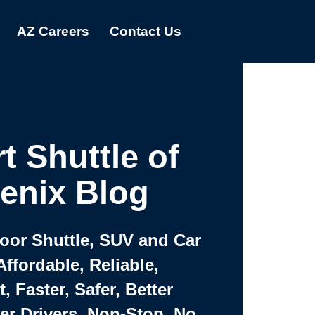
AZ Careers
Contact Us
t Shuttle of
enix Blog
Door Shuttle, SUV and Car
Affordable, Reliable,
 Faster, Safer, Better
ter Drivers, Non-Stop, No