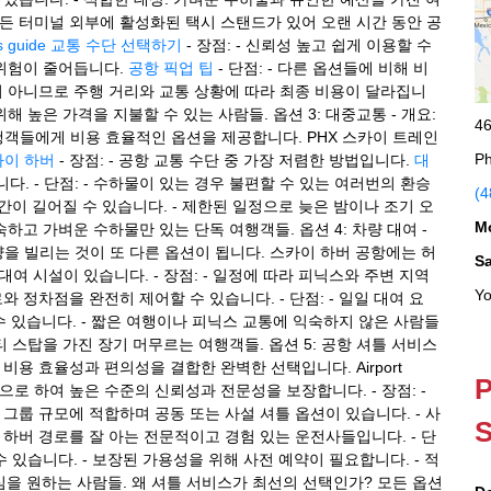
의 모든 터미널 외부에 활성화된 택시 스탠드가 있어 오랜 시간 동안 공
s guide
교통 수단 선택하기
- 장점: - 신뢰성 높고 쉽게 이용할 수
 위험이 줄어듭니다.
공항 픽업 팁
- 단점: - 다른 옵션들에 비해 비
이 아니므로 주행 거리와 교통 상황에 따라 최종 비용이 달라집니
해 높은 가격을 지불할 수 있는 사람들. 옵션 3: 대중교통 - 개요:
46
객들에게 비용 효율적인 옵션을 제공합니다. PHX 스카이 트레인
Ph
스카이 하버
- 장점: - 공항 교통 수단 중 가장 저렴한 방법입니다.
대
다. - 단점: - 수하물이 있는 경우 불편할 수 있는 여러번의 환승
(4
시간이 길어질 수 있습니다. - 제한된 일정으로 늦은 밤이나 조기 오
M
숙하고 가벼운 수하물만 있는 단독 여행객들. 옵션 4: 차량 대여 -
을 빌리는 것이 또 다른 옵션이 됩니다. 스카이 하버 공항에는 허
S
여 시설이 있습니다. - 장점: - 일정에 따라 피닉스와 주변 지역
Yo
 정차점을 완전히 제어할 수 있습니다. - 단점: - 일일 대여 요
 수 있습니다. - 짧은 여행이나 피닉스 교통에 익숙하지 않은 사람들
티 스탑을 가진 장기 머무르는 여행객들. 옵션 5: 공항 셔틀 서비스
비용 효율성과 편의성을 결합한 완벽한 선택입니다. Airport
P
 전문으로 하여 높은 수준의 신뢰성과 전문성을 보장합니다. - 장점: -
 그룹 규모에 적합하며 공동 또는 사설 셔틀 옵션이 있습니다. - 사
S
 하버 경로를 잘 아는 전문적이고 경험 있는 운전사들입니다. - 단
수 있습니다. - 보장된 가용성을 위해 사전 예약이 필요합니다. - 적
안심을 원하는 사람들. 왜 셔틀 서비스가 최선의 선택인가? 모든 옵션