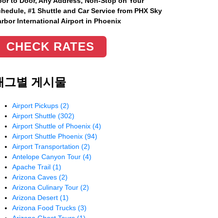
or to Door, Any Address
, Non-Stop on Your
hedule, #1 Shuttle and Car Service from PHX Sky
rbor International Airport in Phoenix
CHECK RATES
태그별 게시물
Airport Pickups
(2)
Airport Shuttle
(302)
Airport Shuttle of Phoenix
(4)
Airport Shuttle Phoenix
(94)
Airport Transportation
(2)
Antelope Canyon Tour
(4)
Apache Trail
(1)
Arizona Caves
(2)
Arizona Culinary Tour
(2)
Arizona Desert
(1)
Arizona Food Trucks
(3)