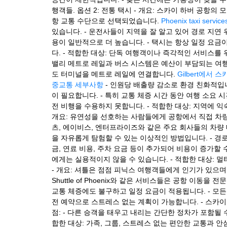
행객들. 옵션 2: 전통 택시 - 개요: 스카이 하버 공항
항 교통 수단으로 선택되었습니다.
Phoenix taxi service
있습니다. - 운전사들이 지역을 잘 알고 있어 경로 지연
용이 일반적으로 더 높습니다. - 택시는 항상 일정 요금
다. - 적합한 대상: 단독 여행객이나 즉각적인 서비스를 위
밸리 메트로 레일과 버스 시스템은 예산이 부담되는 여행
도 터미널을 메트로 레일에 연결합니다.
Gilbert에서 
중교통 세부사항
- 인원당 배출량 감소로 환경 친화적입니
이 필요합니다. - 특히 교통 체증 시간 동안 여행 소요 
전 비행을 수용하지 못합니다. - 적합한 대상: 지역에 익
개요: 유연성을 선호하는 사람들에게 공항에서 직접 차량
츠, 에이비스, 엔터프라이즈와 같은 주요 회사들의 차량 대
을 자유롭게 탐험할 수 있는 이상적인 방법입니다. - 경로와
금, 연료 비용, 주차 요금 등이 추가되어 비용이 증가할
에게는 실용적이지 않을 수 있습니다. - 적합한 대상: 멀
- 개요: 셔틀은 점점 피닉스 여행객들에게 인기가 있으며 
Shuttle of Phoenix와 같은 서비스들은 공항 이동을
교통 체증에도 불구하고 일정 요금이 적용됩니다. - 모든
전 예약으로 스트레스 없는 계획이 가능합니다. - 스카이
점: - 다른 승객을 태우고 내리는 간단한 정차가 포함될 
합한 대상: 가족, 그룹, 스트레스 없는 편안한 교통과 