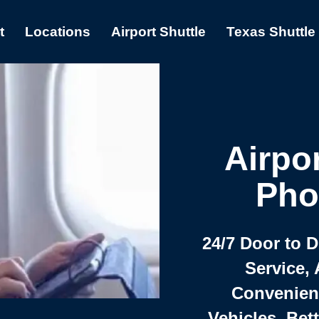
t
Locations
Airport Shuttle
Texas Shuttle
Airpor
Pho
24/7 Door to 
Service, 
Convenient,
Vehicles, Bet