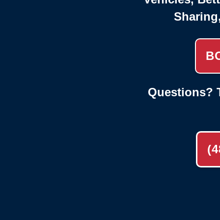
Sharing
B
Questions? T
(4