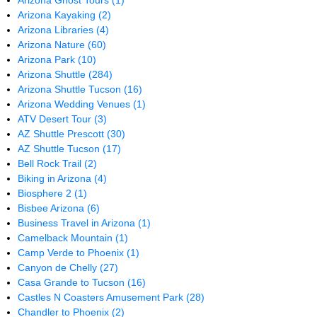
Arizona Ghost Tours
(1)
Arizona Kayaking
(2)
Arizona Libraries
(4)
Arizona Nature
(60)
Arizona Park
(10)
Arizona Shuttle
(284)
Arizona Shuttle Tucson
(16)
Arizona Wedding Venues
(1)
ATV Desert Tour
(3)
AZ Shuttle Prescott
(30)
AZ Shuttle Tucson
(17)
Bell Rock Trail
(2)
Biking in Arizona
(4)
Biosphere 2
(1)
Bisbee Arizona
(6)
Business Travel in Arizona
(1)
Camelback Mountain
(1)
Camp Verde to Phoenix
(1)
Canyon de Chelly
(27)
Casa Grande to Tucson
(16)
Castles N Coasters Amusement Park
(28)
Chandler to Phoenix
(2)