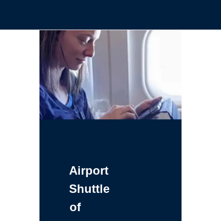
Airport
Shuttle
of