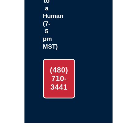
to
a
Human
(7-
5
pm
MST)
(480)
710-
3441