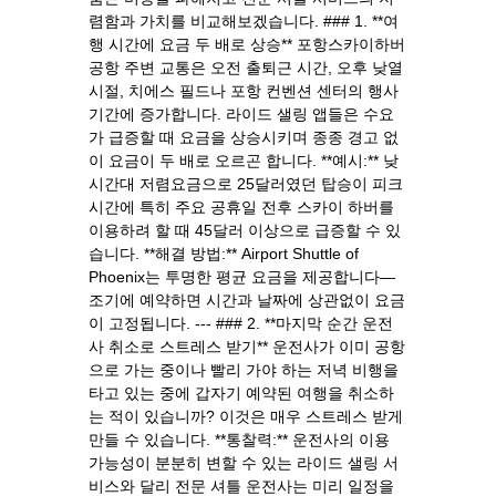
렴함과 가치를 비교해보겠습니다. ### 1. **여
행 시간에 요금 두 배로 상승** 포항스카이하버
공항 주변 교통은 오전 출퇴근 시간, 오후 낮열
시절, 치에스 필드나 포항 컨벤션 센터의 행사
기간에 증가합니다. 라이드 샐링 앱들은 수요
가 급증할 때 요금을 상승시키며 종종 경고 없
이 요금이 두 배로 오르곤 합니다. **예시:** 낮
시간대 저렴요금으로 25달러였던 탑승이 피크
시간에 특히 주요 공휴일 전후 스카이 하버를
이용하려 할 때 45달러 이상으로 급증할 수 있
습니다. **해결 방법:** Airport Shuttle of
Phoenix는 투명한 평균 요금을 제공합니다—
조기에 예약하면 시간과 날짜에 상관없이 요금
이 고정됩니다. --- ### 2. **마지막 순간 운전
사 취소로 스트레스 받기** 운전사가 이미 공항
으로 가는 중이나 빨리 가야 하는 저녁 비행을
타고 있는 중에 갑자기 예약된 여행을 취소하
는 적이 있습니까? 이것은 매우 스트레스 받게
만들 수 있습니다. **통찰력:** 운전사의 이용
가능성이 분분히 변할 수 있는 라이드 샐링 서
비스와 달리 전문 셔틀 운전사는 미리 일정을