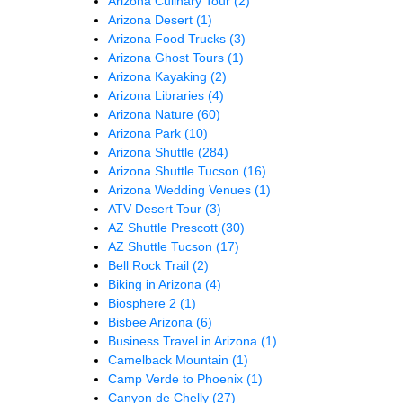
Arizona Culinary Tour
(2)
Arizona Desert
(1)
Arizona Food Trucks
(3)
Arizona Ghost Tours
(1)
Arizona Kayaking
(2)
Arizona Libraries
(4)
Arizona Nature
(60)
Arizona Park
(10)
Arizona Shuttle
(284)
Arizona Shuttle Tucson
(16)
Arizona Wedding Venues
(1)
ATV Desert Tour
(3)
AZ Shuttle Prescott
(30)
AZ Shuttle Tucson
(17)
Bell Rock Trail
(2)
Biking in Arizona
(4)
Biosphere 2
(1)
Bisbee Arizona
(6)
Business Travel in Arizona
(1)
Camelback Mountain
(1)
Camp Verde to Phoenix
(1)
Canyon de Chelly
(27)