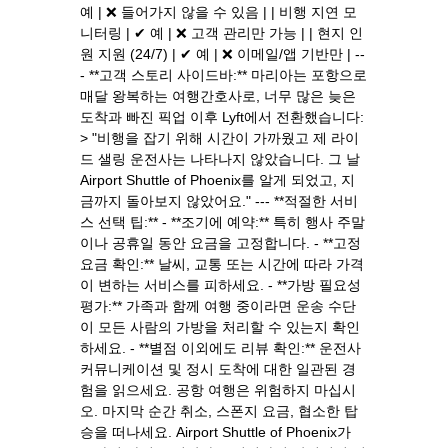
예 | ❌ 들어가지 않을 수 있음 | | 비행 지연 모
니터링 | ✔ 예 | ❌ 고객 관리만 가능 | | 현지 인
원 지원 (24/7) | ✔ 예 | ❌ 이메일/앱 기반만 | --
- **고객 스토리 사이드바:** 마리아는 포항으로
매달 왕복하는 여행간호사로, 너무 많은 늦은
도착과 빠진 픽업 이후 Lyft에서 전환했습니다:
> "비행을 잡기 위해 시간이 가까웠고 제 라이
드 샐링 운전사는 나타나지 않았습니다. 그 날
Airport Shuttle of Phoenix를 알게 되었고, 지
금까지 돌아보지 않았어요." --- **적절한 서비
스 선택 팁:** - **조기에 예약:** 특히 행사 주말
이나 공휴일 동안 요금을 고정합니다. - **고정
요금 확인:** 날씨, 교통 또는 시간에 따라 가격
이 변하는 서비스를 피하세요. - **가방 필요성
평가:** 가족과 함께 여행 중이라면 운송 수단
이 모든 사람의 가방을 처리할 수 있는지 확인
하세요. - **별점 이외에도 리뷰 확인:** 운전사
커뮤니케이션 및 정시 도착에 대한 일관된 경
험을 읽으세요. 공항 여행은 위험하지 마십시
오. 마지막 순간 취소, 스폰지 요금, 협소한 탑
승을 떠나세요. Airport Shuttle of Phoenix가