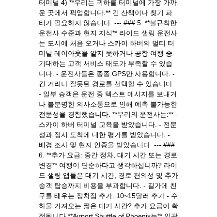
터미널 4) **우리는 귀하를 터미널에 가장 가까
운 곳에서 픽업합니다.** 긴 산책이나 찾기 파
티가 필요하지 않습니다. --- ### 5. **불규칙한
운전사 수준과 현지 지식** 라이드 샐링 운전사
는 도시에 처음 오거나 스카이 하버의 멀티 터
미널 레이아웃을 알지 못하거나 공항 여행 중
기대하는 고객 서비스 태도가 부족할 수 있습
니다. - 운전사들은 종종 GPS만 사용합니다. -
긴 거리나 잘못된 경로를 선택할 수 있습니다.
- 일부 승객은 운전 중 텍스트 메시지를 보내거
나 불분명한 의사소통으로 인해 예측 불가능한
전문성을 경험했습니다. **우리의 운전사는:** -
스카이 하버 터미널 교육을 받았습니다. - 전문
성과 정시 도착에 대한 평가를 받았습니다. -
배경 조사 및 현지 인증을 받았습니다. --- ###
6. **추가 요금: 중간 정차, 대기 시간 또는 경로
변경** 여행이 단순하다고 생각하십니까? 라이
드 샐링 앱들은 대기 시간, 경로 편의성 및 추가
승객 탑승까지 비용을 부과합니다. - 길가에 친
구를 태우는 정차점 추가: 10~15달러 추가 - 수
하물 가져오는 짧은 대기 시간? 추가 요금이 확
정됩니다 **Airport Shuttle of Phoenix는** 일괄