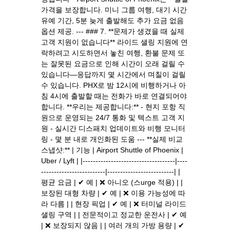
가격을 보장합니다. 미니 그룹 여행, 대기 시간
유예 기간, 5분 늦게 출발해도 추가 요금 없음
옵션 제공. --- ### 7. **문제가 생겼을 때 실제
고객 지원이 없습니다** 라이드 샐링 지원에 연
락하려고 시도하면서 놓친 여행, 환불 문제 또
는 잘못된 요금으로 인해 시간이 오래 걸릴 수
있습니다—응답까지 몇 시간에서 며칠이 걸릴
수 있습니다. PHX로 밤 12시에 비행하거나 아
침 4시에 출발할 때는 전화가 바로 연결되어야
합니다. **우리는 제공합니다:** - 현지 포항 직
원으로 운영되는 24/7 통화 및 텍스트 고객 지
원 - 실시간 디스패치 업데이트와 비행 모니터
링 - 몇 분 내로 개인화된 도움 --- **실제 비교
스냅샷:** | 기능 | Airport Shuttle of Phoenix |
Uber / Lyft | |------------------------------------|----
-------------------------|--------------------------| |
평균 요금 | ✔ 예 | ❌ 아니오 (스urge 적용) | |
보장된 대형 차량 | ✔ 예 | ❌ 이용 가능성에 따
라 다름 | | 현장 픽업 | ✔ 예 | ❌ 터미널 라이드
샐링 구역 | | 전문적이고 정교한 운전사 | ✔ 예
| ❌ 보장되지 않음 | | 여러 개의 가방 용량 | ✔