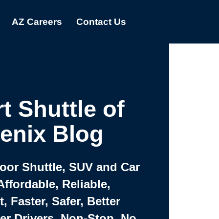
AZ Careers
Contact Us
t Shuttle of
enix Blog
Door Shuttle, SUV and Car
Affordable, Reliable,
 Faster, Safer, Better
ter Drivers, Non-Stop, No