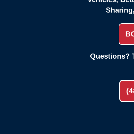
Sharing
B
Questions? T
(4