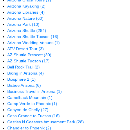
Arizona Ghost Tours
(1)
Arizona Kayaking
(2)
Arizona Libraries
(4)
Arizona Nature
(60)
Arizona Park
(10)
Arizona Shuttle
(284)
Arizona Shuttle Tucson
(16)
Arizona Wedding Venues
(1)
ATV Desert Tour
(3)
AZ Shuttle Prescott
(30)
AZ Shuttle Tucson
(17)
Bell Rock Trail
(2)
Biking in Arizona
(4)
Biosphere 2
(1)
Bisbee Arizona
(6)
Business Travel in Arizona
(1)
Camelback Mountain
(1)
Camp Verde to Phoenix
(1)
Canyon de Chelly
(27)
Casa Grande to Tucson
(16)
Castles N Coasters Amusement Park
(28)
Chandler to Phoenix
(2)