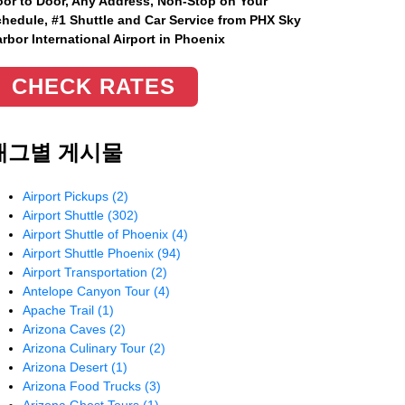
or to Door, Any Address
, Non-Stop on Your
hedule, #1 Shuttle and Car Service from PHX Sky
rbor International Airport in Phoenix
CHECK RATES
태그별 게시물
Airport Pickups
(2)
Airport Shuttle
(302)
Airport Shuttle of Phoenix
(4)
Airport Shuttle Phoenix
(94)
Airport Transportation
(2)
Antelope Canyon Tour
(4)
Apache Trail
(1)
Arizona Caves
(2)
Arizona Culinary Tour
(2)
Arizona Desert
(1)
Arizona Food Trucks
(3)