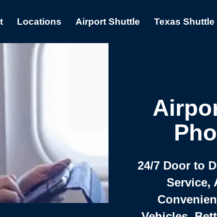
t
Locations
Airport Shuttle
Texas Shuttle
Airpor
Pho
24/7 Door to 
Service, 
Convenient,
Vehicles, Bet