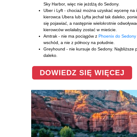
Sky Harbor, więc nie jeżdżą do Sedony.
Uber i Lyft - chociaż można uzyskać wycenę na i
kierowca Ubera lub Lyfta jechał tak daleko, pon
się pojawiać, a następnie wielokrotnie odwoływać
kierowców wolałaby zostać w mieście.
Amtrak - nie ma pociągów z
Phoenix do Sedony
wschód, a nie z północy na południe.
Greyhound - nie kursuje do Sedony. Najbliższe p
daleko.
DOWIEDZ SIĘ WIĘCEJ