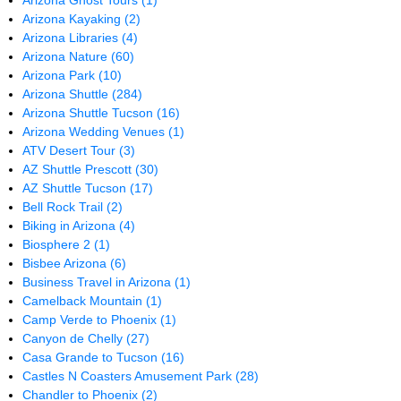
Arizona Ghost Tours
(1)
Arizona Kayaking
(2)
Arizona Libraries
(4)
Arizona Nature
(60)
Arizona Park
(10)
Arizona Shuttle
(284)
Arizona Shuttle Tucson
(16)
Arizona Wedding Venues
(1)
ATV Desert Tour
(3)
AZ Shuttle Prescott
(30)
AZ Shuttle Tucson
(17)
Bell Rock Trail
(2)
Biking in Arizona
(4)
Biosphere 2
(1)
Bisbee Arizona
(6)
Business Travel in Arizona
(1)
Camelback Mountain
(1)
Camp Verde to Phoenix
(1)
Canyon de Chelly
(27)
Casa Grande to Tucson
(16)
Castles N Coasters Amusement Park
(28)
Chandler to Phoenix
(2)