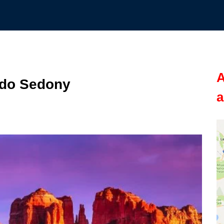
A
 do Sedony
a