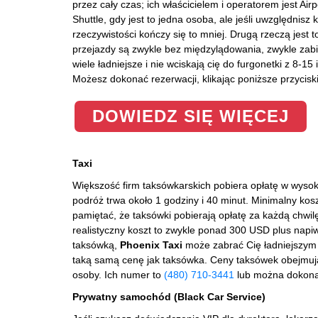
przez cały czas; ich właścicielem i operatorem jest Airp
Shuttle, gdy jest to jedna osoba, ale jeśli uwzględnisz 
rzeczywistości kończy się to mniej. Drugą rzeczą jest t
przejazdy są zwykle bez międzylądowania, zwykle zabie
wiele ładniejsze i nie wciskają cię do furgonetki z 8-1
Możesz dokonać rezerwacji, klikając poniższe przycis
DOWIEDZ SIĘ WIĘCEJ
Taxi
Większość firm taksówkarskich pobiera opłatę w wyso
podróż trwa około 1 godziny i 40 minut. Minimalny ko
pamiętać, że taksówki pobierają opłatę za każdą chwilę
realistyczny koszt to zwykle ponad 300 USD plus napiw
taksówką,
Phoenix Taxi
może zabrać Cię ładniejszym
taką samą cenę jak taksówka. Ceny taksówek obejmuj
osoby. Ich numer to
(480) 710-3441
lub można dokonać
Prywatny samochód (Black Car Service)