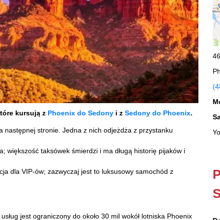
46
Ph
(4
M
które kursują z
Phoenix
do Sedony
i z
Sedony do Phoenix
.
S
na następnej stronie. Jedna z nich odjeżdża z przystanku
Yo
a; większość taksówek śmierdzi i ma długą historię pijaków i
P
cja dla VIP-ów; zazwyczaj jest to luksusowy samochód z
S
 usług jest ograniczony do około 30 mil wokół lotniska Phoenix