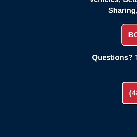
Sharing
B
Questions? T
(4