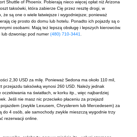
ort Shuttle of Phoenix. Pobierają nieco więcej opłat niż Arizona
koszt taksówki, która zabierze Cię przez resztę drogi, w
o, że są one o wiele łatwiejsze i wygodniejsze; ponieważ
rają cię prosto do domu lub hotelu. Ponadto ich pojazdy są o
5 innymi osobami. Mają też lepszą obsługę i lepszych kierowców.
ki lub dzwoniąc pod numer
(480) 710-3441
.
kości 2,30 USD za milę. Ponieważ Sedona ma około 110 mil,
szt przejazdu taksówką wynosi 260 USD. Należy jednak
 oczekiwania na światłach, w korku itp., więc najbardziej
ek. Jeśli nie masz nic przeciwko płaceniu za przejazd
 pojazdem (zwykle Lexusem, Chryslerem lub Mercedesem) za
ą do 4 osób, ale samochody zwykle mieszczą wygodnie trzy
 rezerwacji online.