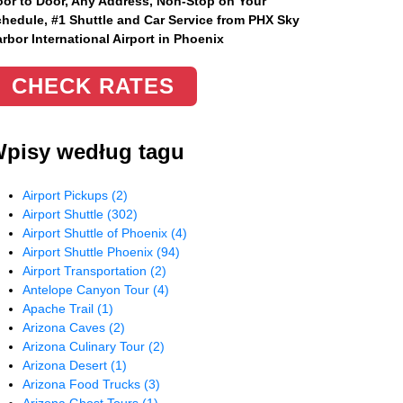
or to Door, Any Address
, Non-Stop on Your
hedule, #1 Shuttle and Car Service from PHX Sky
rbor International Airport in Phoenix
CHECK RATES
pisy według tagu
Airport Pickups
(2)
Airport Shuttle
(302)
Airport Shuttle of Phoenix
(4)
Airport Shuttle Phoenix
(94)
Airport Transportation
(2)
Antelope Canyon Tour
(4)
Apache Trail
(1)
Arizona Caves
(2)
Arizona Culinary Tour
(2)
Arizona Desert
(1)
Arizona Food Trucks
(3)