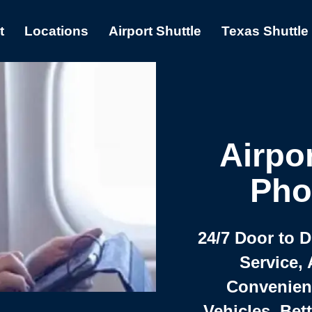
t
Locations
Airport Shuttle
Texas Shuttle
Airpor
Pho
24/7 Door to 
Service, 
Convenient,
Vehicles, Bet