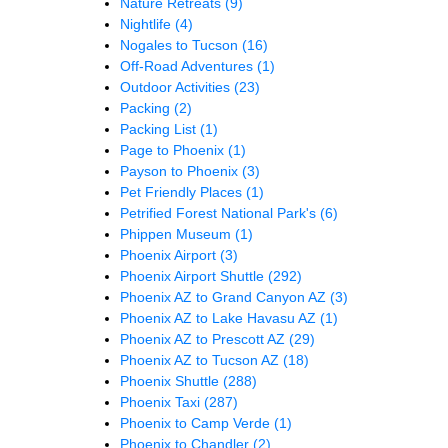
Nature Retreats
(9)
Nightlife
(4)
Nogales to Tucson
(16)
Off-Road Adventures
(1)
Outdoor Activities
(23)
Packing
(2)
Packing List
(1)
Page to Phoenix
(1)
Payson to Phoenix
(3)
Pet Friendly Places
(1)
Petrified Forest National Park's
(6)
Phippen Museum
(1)
Phoenix Airport
(3)
Phoenix Airport Shuttle
(292)
Phoenix AZ to Grand Canyon AZ
(3)
Phoenix AZ to Lake Havasu AZ
(1)
Phoenix AZ to Prescott AZ
(29)
Phoenix AZ to Tucson AZ
(18)
Phoenix Shuttle
(288)
Phoenix Taxi
(287)
Phoenix to Camp Verde
(1)
Phoenix to Chandler
(2)