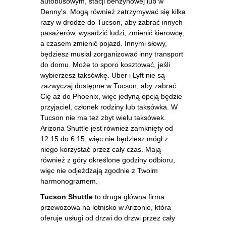
autobusowym, stacji benzynowej lub w
Denny's. Mogą również zatrzymywać się kilka
razy w drodze do Tucson, aby zabrać innych
pasażerów, wysadzić ludzi, zmienić kierowcę,
a czasem zmienić pojazd. Innymi słowy,
będziesz musiał zorganizować inny transport
do domu. Może to sporo kosztować, jeśli
wybierzesz taksówkę. Uber i Lyft nie są
zazwyczaj dostępne w Tucson, aby zabrać
Cię aż do Phoenix, więc jedyną opcją będzie
przyjaciel, członek rodziny lub taksówka. W
Tucson nie ma też zbyt wielu taksówek.
Arizona Shuttle jest również zamknięty od
12:15 do 6:15, więc nie będziesz mógł z
niego korzystać przez cały czas. Mają
również z góry określone godziny odbioru,
więc nie odjeżdżają zgodnie z Twoim
harmonogramem.
Tucson Shuttle
to druga główna firma
przewozowa na lotnisko w Arizonie, która
oferuje usługi od drzwi do drzwi przez cały