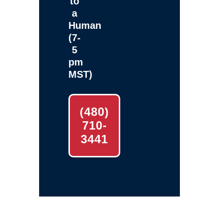
to
a
Human
(7-
5
pm
MST)
(480)
710-
3441