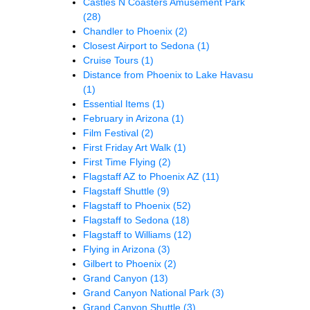
Castles N Coasters Amusement Park
(28)
Chandler to Phoenix
(2)
Closest Airport to Sedona
(1)
Cruise Tours
(1)
Distance from Phoenix to Lake Havasu
(1)
Essential Items
(1)
February in Arizona
(1)
Film Festival
(2)
First Friday Art Walk
(1)
First Time Flying
(2)
Flagstaff AZ to Phoenix AZ
(11)
Flagstaff Shuttle
(9)
Flagstaff to Phoenix
(52)
Flagstaff to Sedona
(18)
Flagstaff to Williams
(12)
Flying in Arizona
(3)
Gilbert to Phoenix
(2)
Grand Canyon
(13)
Grand Canyon National Park
(3)
Grand Canyon Shuttle
(3)