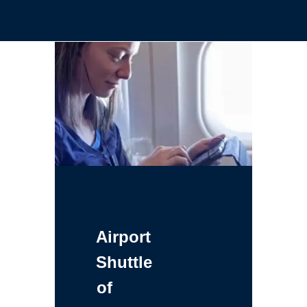
Airport
Shuttle
of