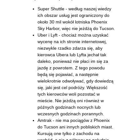
Super Shuttle - według naszej wiedzy
ich obszar usług jest ograniczony do
około 30 mil wokół lotniska Phoenix
Sky Harbor, więc nie jeżdżą do Tucson.
Uber i Lyft - chociaż można uzyskać
wycenę na ich stronie internetowej,
niezwykle rzadko zdarza się, aby
kierowca Ubera lub Lyfta jechał tak
daleko, ponieważ nie płaci im się za
jazdę z powrotem. Z tego powodu
będą się pojawiać, a następnie
wielokrotnie odwoływać, gdy dowiedzą
się, jaki jest cel podróży. Większość
tych kierowców woli pozostać w
mieście. Nie jeżdżą oni również w
późnych godzinach nocnych lub
wczesnych godzinach porannych.
Amtrak - nie ma pociągów z Phoenix
do Tucson ani innych pobliskich miast.
Kursują one tylko z zachodu na
wschód, a nie z północy na południe.