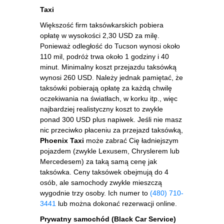
Taxi
Większość firm taksówkarskich pobiera
opłatę w wysokości 2,30 USD za milę.
Ponieważ odległość do Tucson wynosi około
110 mil, podróż trwa około 1 godziny i 40
minut. Minimalny koszt przejazdu taksówką
wynosi 260 USD. Należy jednak pamiętać, że
taksówki pobierają opłatę za każdą chwilę
oczekiwania na światłach, w korku itp., więc
najbardziej realistyczny koszt to zwykle
ponad 300 USD plus napiwek. Jeśli nie masz
nic przeciwko płaceniu za przejazd taksówką,
Phoenix Taxi
może zabrać Cię ładniejszym
pojazdem (zwykle Lexusem, Chryslerem lub
Mercedesem) za taką samą cenę jak
taksówka. Ceny taksówek obejmują do 4
osób, ale samochody zwykle mieszczą
wygodnie trzy osoby. Ich numer to
(480) 710-
3441
lub można dokonać rezerwacji online.
Prywatny samochód (Black Car Service)