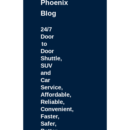
Phoenix
Blog
24/7
Door
to
Door
Shuttle,
SUV
and
Car
Service,
Affordable,
Reliable,
Convenient,
Faster,
Safer,