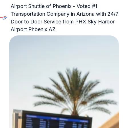
Airport Shuttle of Phoenix - Voted #1
Transportation Company in Arizona with 24/7
Door to Door Service from PHX Sky Harbor
P
Airport Phoenix AZ.
á
g
i
n
a
i
n
i
c
i
a
l