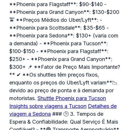
**Phoenix para Flagstaff**: $90-$140 -
**Phoenix para Grand Canyon**: $130-$200
🚖 **Preços Médios do Uber/Lyft**: -
**Phoenix para Scottsdale**: $35-$65 -
**Phoenix para Sedona**: $130+ (varia com
a demanda) - **Phoenix para Tucson**:
$100-$150 - **Phoenix para Flagstaff**:
$250+ - **Phoenix para Grand Canyon**:
$300+ 📌 **Fator de Preço Mais Importante?
** ✔ **Os shuttles têm preços fixos,
enquanto os preços do Uber/Lyft variam**📉
devido ao preço de ponta e à demanda por
motoristas.
Shuttle Phoenix para Tucson
Insights sobre viagens a Tucson
Detalhes de
viagem a Sedona
### 🕒 3. Tempos de
Espera & Confiabilidade: Qual Serviço É Mais
Confiável? - **🔵 Transporte Aeroportuário**