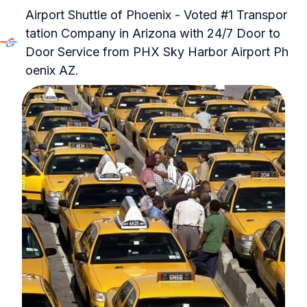
Airport Shuttle of Phoenix - Voted #1 Transpor
tation Company in Arizona with 24/7 Door to
Door Service from PHX Sky Harbor Airport Ph
H
oenix AZ.
o
m
e
p
a
g
e