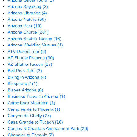
Arizona Ghost Tours
(1)
Arizona Kayaking
(2)
Arizona Libraries
(4)
Arizona Nature
(60)
Arizona Park
(10)
Arizona Shuttle
(284)
Arizona Shuttle Tucson
(16)
Arizona Wedding Venues
(1)
ATV Desert Tour
(3)
AZ Shuttle Prescott
(30)
AZ Shuttle Tucson
(17)
Bell Rock Trail
(2)
Biking in Arizona
(4)
Biosphere 2
(1)
Bisbee Arizona
(6)
Business Travel in Arizona
(1)
Camelback Mountain
(1)
Camp Verde to Phoenix
(1)
Canyon de Chelly
(27)
Casa Grande to Tucson
(16)
Castles N Coasters Amusement Park
(28)
Chandler to Phoenix
(2)