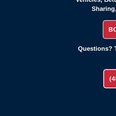
Sharing
B
Questions? T
(4