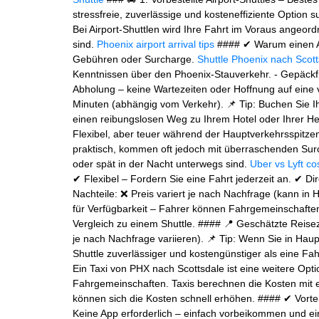
stressfreie, zuverlässige und kosteneffiziente Option su
Bei Airport-Shuttlen wird Ihre Fahrt im Voraus angeord
sind.
Phoenix airport arrival tips
#### ✔ Warum einen Ai
Gebühren oder Surcharge.
Shuttle Phoenix nach Scot
Kenntnissen über den Phoenix-Stauverkehr. - Gepäckfre
Abholung – keine Wartezeiten oder Hoffnung auf eine 
Minuten (abhängig vom Verkehr). 📌 Tip: Buchen Sie Ih
einen reibungslosen Weg zu Ihrem Hotel oder Ihrer Hei
Flexibel, aber teuer während der Hauptverkehrsspitze
praktisch, kommen oft jedoch mit überraschenden Su
oder spät in der Nacht unterwegs sind.
Uber vs Lyft co
✔ Flexibel – Fordern Sie eine Fahrt jederzeit an. ✔ D
Nachteile: ❌ Preis variert je nach Nachfrage (kann in
für Verfügbarkeit – Fahrer können Fahrgemeinschafte
Vergleich zu einem Shuttle. #### 📍 Geschätzte Reiseze
je nach Nachfrage variieren). 📌 Tip: Wenn Sie in Haup
Shuttle zuverlässiger und kostengünstiger als eine Fahr
Ein Taxi von PHX nach Scottsdale ist eine weitere Optio
Fahrgemeinschaften. Taxis berechnen die Kosten mit
können sich die Kosten schnell erhöhen. #### ✔ Vorte
Keine App erforderlich – einfach vorbeikommen und ei