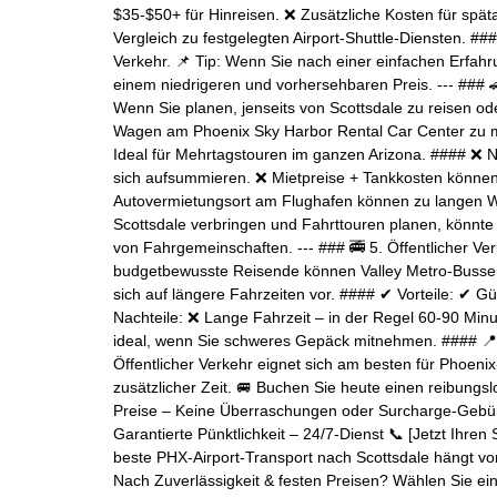
$35-$50+ für Hinreisen. ❌ Zusätzliche Kosten für spä
Vergleich zu festgelegten Airport-Shuttle-Diensten. #
Verkehr. 📌 Tip: Wenn Sie nach einer einfachen Erfahru
einem niedrigeren und vorhersehbaren Preis. --- ### 🚗
Wenn Sie planen, jenseits von Scottsdale zu reisen od
Wagen am Phoenix Sky Harbor Rental Car Center zu miet
Ideal für Mehrtagstouren im ganzen Arizona. #### ❌ N
sich aufsummieren. ❌ Mietpreise + Tankkosten können 
Autovermietungsort am Flughafen können zu langen War
Scottsdale verbringen und Fahrttouren planen, könnte
von Fahrgemeinschaften. --- ### 🚎 5. Öffentlicher Ve
budgetbewusste Reisende können Valley Metro-Bussen 
sich auf längere Fahrzeiten vor. #### ✔ Vorteile: ✔ Gü
Nachteile: ❌ Lange Fahrzeit – in der Regel 60-90 Minu
ideal, wenn Sie schweres Gepäck mitnehmen. #### 📍 
Öffentlicher Verkehr eignet sich am besten für Phoen
zusätzlicher Zeit. 🚐 Buchen Sie heute einen reibungsl
Preise – Keine Überraschungen oder Surcharge-Geb
Garantierte Pünktlichkeit – 24/7-Dienst 📞 [Jetzt Ihren
beste PHX-Airport-Transport nach Scottsdale hängt von
Nach Zuverlässigkeit & festen Preisen? Wählen Sie ein