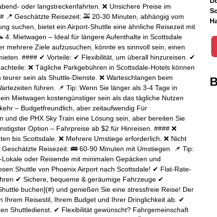
Do
tabend- oder langstreckenfahrten. ❌ Unsichere Preise im
Sc
### 📍 Geschätzte Reisezeit: 🚕 20-30 Minuten, abhängig vom
Ha
ng suchen, bietet ein Airport-Shuttle eine ähnliche Reisezeit mit
 4. Mietwagen – Ideal für längere Aufenthalte in Scottsdale
er mehrere Ziele aufzusuchen, könnte es sinnvoll sein, einen
en. #### ✔ Vorteile: ✔ Flexibilität, um überall hinzureisen. ✔
achteile: ❌ Tägliche Parkgebühren in Scottsdale-Hotels können
teurer sein als Shuttle-Dienste. ❌ Warteschlangen beim
B
tezeiten führen. 📌 Tip: Wenn Sie länger als 3-4 Tage in
 ein Mietwagen kostengünstiger sein als das tägliche Nutzen
rkehr – Budgetfreundlich, aber zeitaufwendig Für
und die PHX Sky Train eine Lösung sein, aber bereiten Sie
nstigster Option – Fahrpreise ab $2 für Hinreisen. #### ❌
ten bis Scottsdale. ❌ Mehrere Umstiege erforderlich. ❌ Nicht
Geschätzte Reisezeit: 🚌 60-90 Minuten mit Umstiegen. 📌 Tip:
ix-Lokale oder Reisende mit minimalen Gepäcken und
osen Shuttle von Phoenix Airport nach Scottsdale! ✔ Flat-Rate-
ühren ✔ Sichere, bequeme & geräumige Fahrzeuge ✔
 Shuttle buchen](#) und genießen Sie eine stressfreie Reise! Der
 Ihrem Reisestil, Ihrem Budget und Ihrer Dringlichkeit ab. ✔
en Shuttledienst. ✔ Flexibilität gewünscht? Fahrgemeinschaft