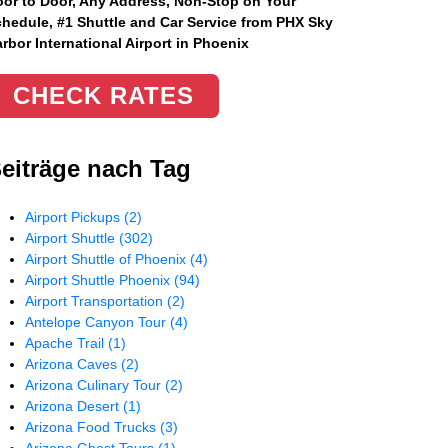
or to Door, Any Address
, Non-Stop on Your
hedule, #1 Shuttle and Car Service from PHX Sky
rbor International Airport in Phoenix
CHECK RATES
eiträge nach Tag
Airport Pickups
(2)
Airport Shuttle
(302)
Airport Shuttle of Phoenix
(4)
Airport Shuttle Phoenix
(94)
Airport Transportation
(2)
Antelope Canyon Tour
(4)
Apache Trail
(1)
Arizona Caves
(2)
Arizona Culinary Tour
(2)
Arizona Desert
(1)
Arizona Food Trucks
(3)