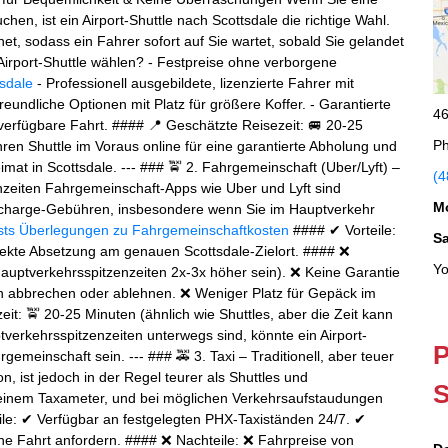
chen, ist ein Airport-Shuttle nach Scottsdale die richtige Wahl.
net, sodass ein Fahrer sofort auf Sie wartet, sobald Sie gelandet
rport-Shuttle wählen? - Festpreise ohne verborgene
tsdale
- Professionell ausgebildete, lizenzierte Fahrer mit
undliche Optionen mit Platz für größere Koffer. - Garantierte
46
verfügbare Fahrt. #### 📍 Geschätzte Reisezeit: 🚐 20-25
Ph
ren Shuttle im Voraus online für eine garantierte Abholung und
mat in Scottsdale. --- ### 🚖 2. Fahrgemeinschaft (Uber/Lyft) –
(4
nzeiten Fahrgemeinschaft-Apps wie Uber und Lyft sind
M
rcharge-Gebühren, insbesondere wenn Sie im Hauptverkehr
sts
Überlegungen zu Fahrgemeinschaftkosten
#### ✔ Vorteile:
S
irekte Absetzung am genauen Scottsdale-Zielort. #### ❌
Yo
 Hauptverkehrsspitzenzeiten 2x-3x höher sein). ❌ Keine Garantie
n abbrechen oder ablehnen. ❌ Weniger Platz für Gepäck im
it: 🚖 20-25 Minuten (ähnlich wie Shuttles, aber die Zeit kann
tverkehrsspitzenzeiten unterwegs sind, könnte ein Airport-
P
gemeinschaft sein. --- ### 🚕 3. Taxi – Traditionell, aber teuer
n, ist jedoch in der Regel teurer als Shuttles und
S
 einem Taxameter, und bei möglichen Verkehrsaufstaudungen
ile: ✔ Verfügbar an festgelegten PHX-Taxiständen 24/7. ✔
ne Fahrt anfordern. #### ❌ Nachteile: ❌ Fahrpreise von