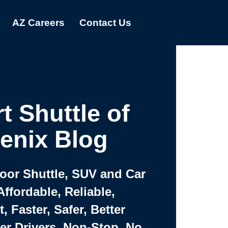
AZ Careers
Contact Us
t Shuttle of
enix Blog
Door Shuttle, SUV and Car
Affordable, Reliable,
 Faster, Safer, Better
ter Drivers, Non-Stop, No