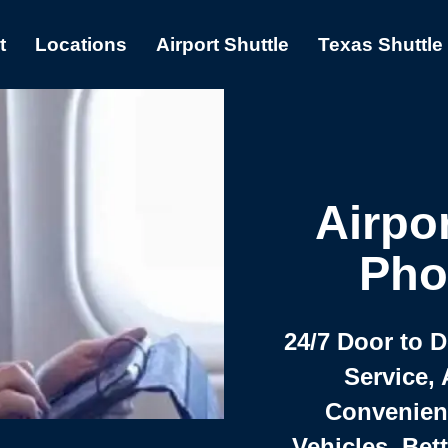
t
Locations
Airport Shuttle
Texas Shuttle
Airpor
Pho
24/7 Door to 
Service, 
Convenient,
Vehicles, Bet