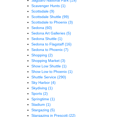
Saguaro National Park
(19)
Scavenger Hunts
(1)
Scottsdale
(9)
Scottsdale Shuttle
(99)
Scottsdale to Phoenix
(3)
Sedona
(60)
Sedona Art Galleries
(5)
Sedona Shuttle
(1)
Sedona to Flagstaff
(16)
Sedona to Phoenix
(7)
Shopping
(2)
Shopping Market
(3)
Show Low Shuttle
(1)
Show Low to Phoenix
(1)
Shuttle Service
(290)
Sky Harbor
(4)
Skydiving
(1)
Sports
(2)
Springtime
(1)
Stadium
(1)
Stargazing
(5)
Stargazing in Prescott
(22)