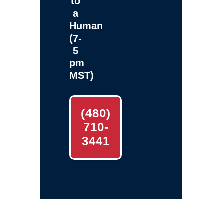
to
a
Human
(7-
5
pm
MST)
(480)
710-
3441