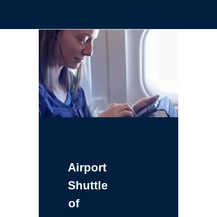
Airport
Shuttle
of