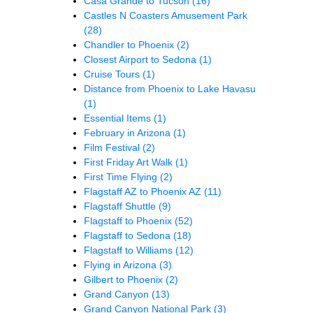
Casa Grande to Tucson
(16)
Castles N Coasters Amusement Park
(28)
Chandler to Phoenix
(2)
Closest Airport to Sedona
(1)
Cruise Tours
(1)
Distance from Phoenix to Lake Havasu
(1)
Essential Items
(1)
February in Arizona
(1)
Film Festival
(2)
First Friday Art Walk
(1)
First Time Flying
(2)
Flagstaff AZ to Phoenix AZ
(11)
Flagstaff Shuttle
(9)
Flagstaff to Phoenix
(52)
Flagstaff to Sedona
(18)
Flagstaff to Williams
(12)
Flying in Arizona
(3)
Gilbert to Phoenix
(2)
Grand Canyon
(13)
Grand Canyon National Park
(3)