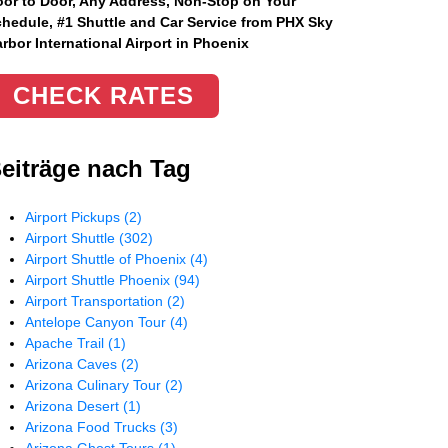
or to Door, Any Address
, Non-Stop on Your
hedule, #1 Shuttle and Car Service from PHX Sky
rbor International Airport in Phoenix
CHECK RATES
eiträge nach Tag
Airport Pickups
(2)
Airport Shuttle
(302)
Airport Shuttle of Phoenix
(4)
Airport Shuttle Phoenix
(94)
Airport Transportation
(2)
Antelope Canyon Tour
(4)
Apache Trail
(1)
Arizona Caves
(2)
Arizona Culinary Tour
(2)
Arizona Desert
(1)
Arizona Food Trucks
(3)