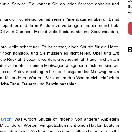
Do
Shuttle Service. Sie können Sie an jeder Adresse abholen und
Sc
Ha
 wirklich wunderschön mit seinen Pinienbäumen überall. Es ist
hepartner und Ihren Kindern zu verbringen und einen mit Holz
 Ort zum Campen. Es gibt viele Restaurants und Souvenirläden,
pro Meile sehr teuer. Es ist besser, einen Shuttle für die Hälfte
B
 noch nonstop, und Sie müssen es nicht teilen. Uber und Lyft
ür die Rückfahrt bezahlt werden. Greyhound fährt auch nicht nach
der viel mehr für einen Mietwagen ausgeben möchten, sind wir
 dass die Autovermietungen für die Rückgabe des Mietwagens an
n. Mit anderen Worten: Sie können den Wagen nicht einfach in
iche Tage, Steuern und Benzin bezahlen.
Payson
. Was Airport Shuttle of Phoenix von anderen Anbietern
n. Mit anderen Worten, wir quetschen nicht einen Haufen Leute in
en warten muss. Sie brauchen also nur halb so lange, um an Ihr