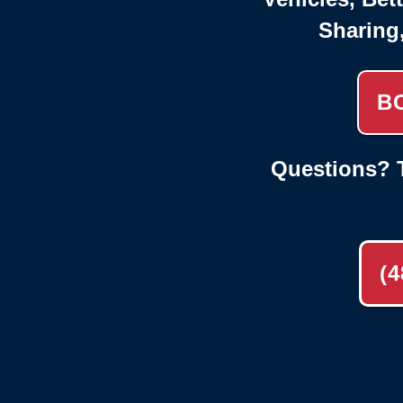
Sharing
B
Questions? T
(4