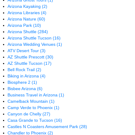
Arizona Ghost Tours
(1)
Arizona Kayaking
(2)
Arizona Libraries
(4)
Arizona Nature
(60)
Arizona Park
(10)
Arizona Shuttle
(284)
Arizona Shuttle Tucson
(16)
Arizona Wedding Venues
(1)
ATV Desert Tour
(3)
AZ Shuttle Prescott
(30)
AZ Shuttle Tucson
(17)
Bell Rock Trail
(2)
Biking in Arizona
(4)
Biosphere 2
(1)
Bisbee Arizona
(6)
Business Travel in Arizona
(1)
Camelback Mountain
(1)
Camp Verde to Phoenix
(1)
Canyon de Chelly
(27)
Casa Grande to Tucson
(16)
Castles N Coasters Amusement Park
(28)
Chandler to Phoenix
(2)