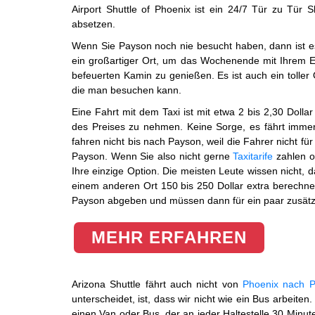
Airport Shuttle of Phoenix ist ein 24/7 Tür zu Tür 
absetzen.
Wenn Sie Payson noch nie besucht haben, dann ist es
ein großartiger Ort, um das Wochenende mit Ihrem E
befeuerten Kamin zu genießen. Es ist auch ein toller
die man besuchen kann.
Eine Fahrt mit dem Taxi ist mit etwa 2 bis 2,30 Dollar 
des Preises zu nehmen. Keine Sorge, es fährt immer
fahren nicht bis nach Payson, weil die Fahrer nicht f
Payson. Wenn Sie also nicht gerne
Taxitarife
zahlen o
Ihre einzige Option. Die meisten Leute wissen nicht,
einem anderen Ort 150 bis 250 Dollar extra berechne
Payson abgeben und müssen dann für ein paar zusätzl
MEHR ERFAHREN
Arizona Shuttle fährt auch nicht von
Phoenix nach 
unterscheidet, ist, dass wir nicht wie ein Bus arbeite
einen Van oder Bus, der an jeder Haltestelle 30 Minut