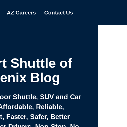
AZ Careers
Contact Us
t Shuttle of
enix Blog
Door Shuttle, SUV and Car
Affordable, Reliable,
 Faster, Safer, Better
ter Drivers, Non-Stop, No