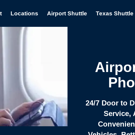
t
Locations
Airport Shuttle
Texas Shuttle
Airpor
Pho
24/7 Door to 
Service, 
Convenient,
Vehicles, Bet