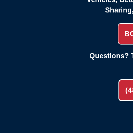
Sharing
B
Questions? T
(4