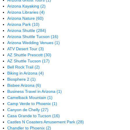
Arizona Ghost Tours
(1)
Arizona Kayaking
(2)
Arizona Libraries
(4)
Arizona Nature
(60)
Arizona Park
(10)
Arizona Shuttle
(284)
Arizona Shuttle Tucson
(16)
Arizona Wedding Venues
(1)
ATV Desert Tour
(3)
AZ Shuttle Prescott
(30)
AZ Shuttle Tucson
(17)
Bell Rock Trail
(2)
Biking in Arizona
(4)
Biosphere 2
(1)
Bisbee Arizona
(6)
Business Travel in Arizona
(1)
Camelback Mountain
(1)
Camp Verde to Phoenix
(1)
Canyon de Chelly
(27)
Casa Grande to Tucson
(16)
Castles N Coasters Amusement Park
(28)
Chandler to Phoenix
(2)