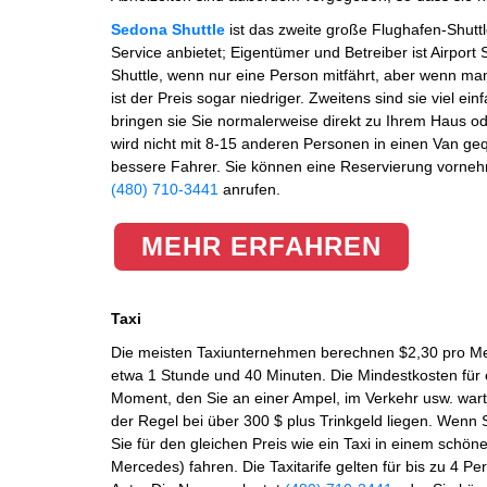
Sedona Shuttle
ist das zweite große Flughafen-Shutt
Service anbietet; Eigentümer und Betreiber ist Airport 
Shuttle, wenn nur eine Person mitfährt, aber wenn man
ist der Preis sogar niedriger. Zweitens sind sie viel e
bringen sie Sie normalerweise direkt zu Ihrem Haus o
wird nicht mit 8-15 anderen Personen in einen Van g
bessere Fahrer. Sie können eine Reservierung vornehm
(480) 710-3441
anrufen.
MEHR ERFAHREN
Taxi
Die meisten Taxiunternehmen berechnen $2,30 pro Meil
etwa 1 Stunde und 40 Minuten. Die Mindestkosten für e
Moment, den Sie an einer Ampel, im Verkehr usw. warte
der Regel bei über 300 $ plus Trinkgeld liegen. Wenn 
Sie für den gleichen Preis wie ein Taxi in einem schö
Mercedes) fahren. Die Taxitarife gelten für bis zu 4 