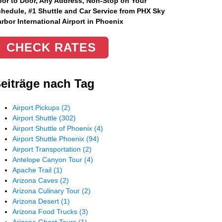
or to Door, Any Address
, Non-Stop on Your
hedule, #1 Shuttle and Car Service from PHX Sky
rbor International Airport in Phoenix
CHECK RATES
eiträge nach Tag
Airport Pickups
(2)
Airport Shuttle
(302)
Airport Shuttle of Phoenix
(4)
Airport Shuttle Phoenix
(94)
Airport Transportation
(2)
Antelope Canyon Tour
(4)
Apache Trail
(1)
Arizona Caves
(2)
Arizona Culinary Tour
(2)
Arizona Desert
(1)
Arizona Food Trucks
(3)