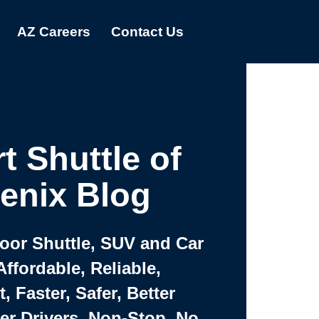
AZ Careers
Contact Us
t Shuttle of
enix Blog
Door Shuttle, SUV and Car
Affordable, Reliable,
 Faster, Safer, Better
ter Drivers, Non-Stop, No