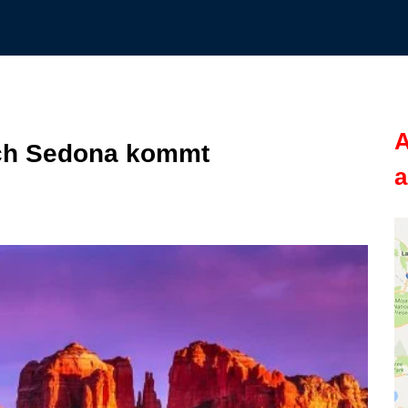
A
ch Sedona kommt
a