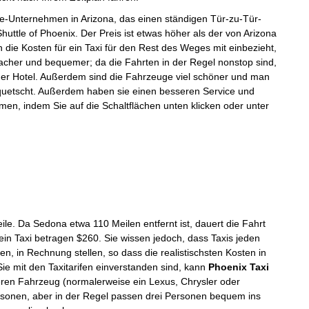
le-Unternehmen in Arizona, das einen ständigen Tür-zu-Tür-
Shuttle of Phoenix. Der Preis ist etwas höher als der von Arizona
 die Kosten für ein Taxi für den Rest des Weges mit einbezieht,
infacher und bequemer; da die Fahrten in der Regel nonstop sind,
der Hotel. Außerdem sind die Fahrzeuge viel schöner und man
equetscht. Außerdem haben sie einen besseren Service und
en, indem Sie auf die Schaltflächen unten klicken oder unter
e. Da Sedona etwa 110 Meilen entfernt ist, dauert die Fahrt
in Taxi betragen $260. Sie wissen jedoch, dass Taxis jeden
n, in Rechnung stellen, so dass die realistischsten Kosten in
Sie mit den Taxitarifen einverstanden sind, kann
Phoenix Taxi
neren Fahrzeug (normalerweise ein Lexus, Chrysler oder
Personen, aber in der Regel passen drei Personen bequem ins