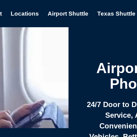
t
Locations
Airport Shuttle
Texas Shuttle
Airpor
Pho
24/7 Door to 
Service, 
Convenient,
Vehicles, Bet