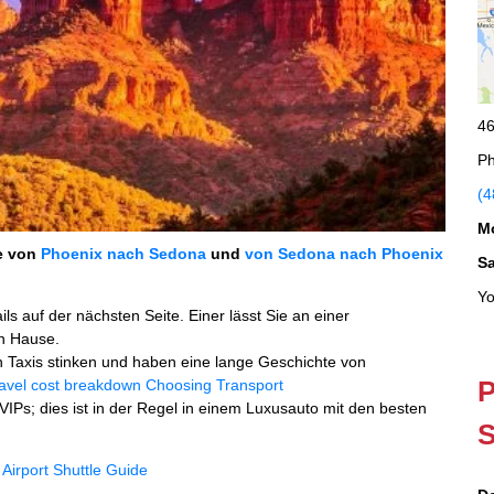
46
Ph
(4
M
ie von
Phoenix nach Sedona
und
von Sedona nach Phoenix
S
Yo
ls auf der nächsten Seite. Einer lässt Sie an einer
ch Hause.
en Taxis stinken und haben eine lange Geschichte von
P
avel cost breakdown
Choosing Transport
 VIPs; dies ist in der Regel in einem Luxusauto mit den besten
S
Airport Shuttle Guide