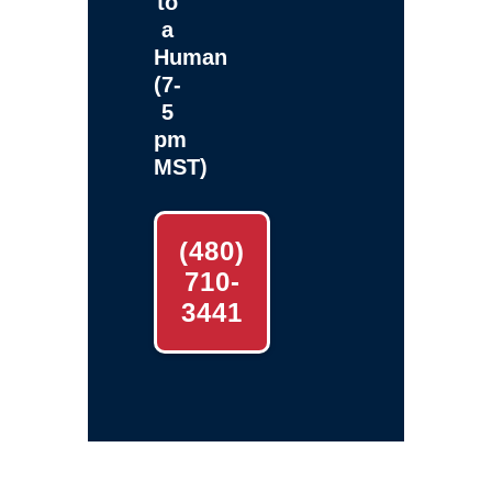
to
a
Human
(7-
5
pm
MST)
(480)
710-
3441