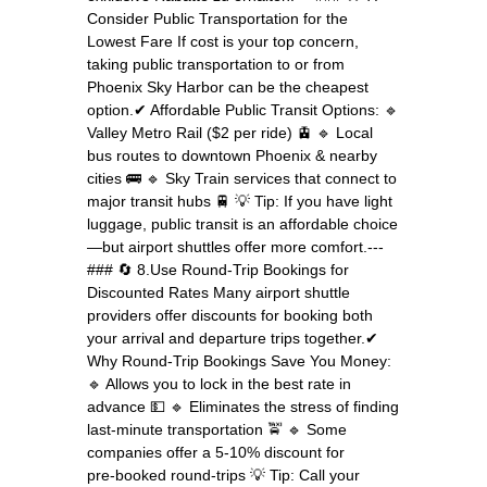
Consider Public Transportation for the
Lowest Fare If cost is your top concern,
taking public transportation to or from
Phoenix Sky Harbor can be the cheapest
option.✔ Affordable Public Transit Options: 🔹
Valley Metro Rail ($2 per ride) 🚊 🔹 Local
bus routes to downtown Phoenix & nearby
cities 🚌 🔹 Sky Train services that connect to
major transit hubs 🚆 💡 Tip: If you have light
luggage, public transit is an affordable choice
—but airport shuttles offer more comfort.---
### 🔄 8.Use Round-Trip Bookings for
Discounted Rates Many airport shuttle
providers offer discounts for booking both
your arrival and departure trips together.✔
Why Round-Trip Bookings Save You Money:
🔹 Allows you to lock in the best rate in
advance 💵 🔹 Eliminates the stress of finding
last-minute transportation 🚖 🔹 Some
companies offer a 5-10% discount for
pre‑booked round‑trips 💡 Tip: Call your