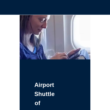
Airport
Shuttle
of