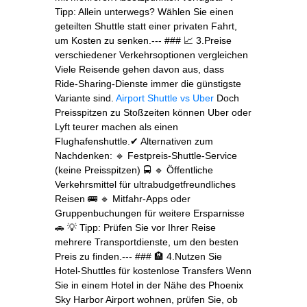
Tipp: Allein unterwegs? Wählen Sie einen
geteilten Shuttle statt einer privaten Fahrt,
um Kosten zu senken.--- ### 📈 3.Preise
verschiedener Verkehrsoptionen vergleichen
Viele Reisende gehen davon aus, dass
Ride‑Sharing‑Dienste immer die günstigste
Variante sind.
Airport Shuttle vs Uber
Doch
Preisspitzen zu Stoßzeiten können Uber oder
Lyft teurer machen als einen
Flughafenshuttle.✔ Alternativen zum
Nachdenken: 🔹 Festpreis‑Shuttle‑Service
(keine Preisspitzen) 🚍 🔹 Öffentliche
Verkehrsmittel für ultrabudgetfreundliches
Reisen 🚌 🔹 Mitfahr‑Apps oder
Gruppenbuchungen für weitere Ersparnisse
🚗 💡 Tipp: Prüfen Sie vor Ihrer Reise
mehrere Transportdienste, um den besten
Preis zu finden.--- ### 🏨 4.Nutzen Sie
Hotel‑Shuttles für kostenlose Transfers Wenn
Sie in einem Hotel in der Nähe des Phoenix
Sky Harbor Airport wohnen, prüfen Sie, ob