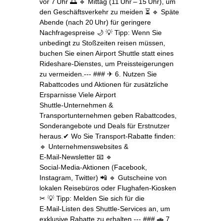
vor 7 Uhr 🌅 🔹 Mittag (11 Uhr – 15 Uhr), um
den Geschäftsverkehr zu meiden ⏳ 🔹 Späte
Abende (nach 20 Uhr) für geringere
Nachfragespreise 🌙 💡 Tipp: Wenn Sie
unbedingt zu Stoßzeiten reisen müssen,
buchen Sie einen Airport Shuttle statt eines
Rideshare‑Dienstes, um Preissteigerungen
zu vermeiden.--- ### ✈ 6. Nutzen Sie
Rabattcodes und Aktionen für zusätzliche
Ersparnisse Viele Airport
Shuttle‑Unternehmen &
Transportunternehmen geben Rabattcodes,
Sonderangebote und Deals für Erstnutzer
heraus.✔ Wo Sie Transport‑Rabatte finden:
🔹 Unternehmenswebsites &
E‑Mail‑Newsletter 📧 🔹
Social‑Media‑Aktionen (Facebook,
Instagram, Twitter) 📲 🔹 Gutscheine von
lokalen Reisebüros oder Flughafen‑Kiosken
✂ 💡 Tipp: Melden Sie sich für die
E‑Mail‑Listen des Shuttle‑Services an, um
exklusive Rabatte zu erhalten.--- ### 🚗 7.