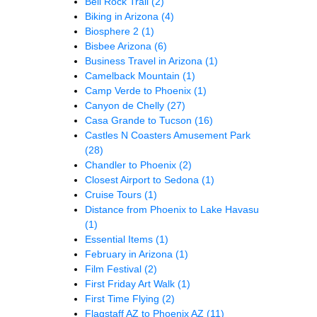
Bell Rock Trail
(2)
Biking in Arizona
(4)
Biosphere 2
(1)
Bisbee Arizona
(6)
Business Travel in Arizona
(1)
Camelback Mountain
(1)
Camp Verde to Phoenix
(1)
Canyon de Chelly
(27)
Casa Grande to Tucson
(16)
Castles N Coasters Amusement Park
(28)
Chandler to Phoenix
(2)
Closest Airport to Sedona
(1)
Cruise Tours
(1)
Distance from Phoenix to Lake Havasu
(1)
Essential Items
(1)
February in Arizona
(1)
Film Festival
(2)
First Friday Art Walk
(1)
First Time Flying
(2)
Flagstaff AZ to Phoenix AZ
(11)