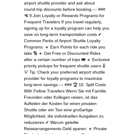
airport shuttle provider and ask about
round‑trip discounts before booking.--- ###
🛂 9.Join Loyalty or Rewards Programs for
Frequent Travelers If you travel regularly,
signing up for a loyalty program can help you
save on long‑term transportation costs.✔
Common Perks of Airport Shuttle Loyalty
Programs: 🔹 Earn Points for each ride you
take 🔢 🔹 Get Free or Discounted Rides
after a certain number of trips 🎟 🔹 Exclusive
priority pickups for frequent shuttle users ⏳
💡 Tip: Check your preferred airport shuttle
provider for loyalty programs to maximize
long‑term savings.--- ### 🏆 10. Split Costs
With Fellow Travelers Wenn Sie mit Familie,
Freunden oder Kollegen reisen, ist das
Aufteilen der Kosten für einen privaten
Shuttle oder ein Taxi eine großartige
Möglichkeit, die individuellen Ausgaben zu
reduzieren.✔ Warum geteilte
Reisearrangements Geld sparen: 🔹 Private