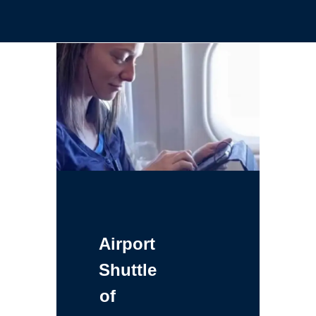
Airport
Shuttle
of