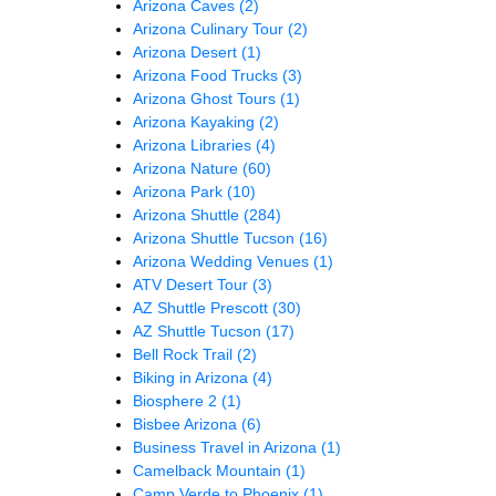
Arizona Caves
(2)
Arizona Culinary Tour
(2)
Arizona Desert
(1)
Arizona Food Trucks
(3)
Arizona Ghost Tours
(1)
Arizona Kayaking
(2)
Arizona Libraries
(4)
Arizona Nature
(60)
Arizona Park
(10)
Arizona Shuttle
(284)
Arizona Shuttle Tucson
(16)
Arizona Wedding Venues
(1)
ATV Desert Tour
(3)
AZ Shuttle Prescott
(30)
AZ Shuttle Tucson
(17)
Bell Rock Trail
(2)
Biking in Arizona
(4)
Biosphere 2
(1)
Bisbee Arizona
(6)
Business Travel in Arizona
(1)
Camelback Mountain
(1)
Camp Verde to Phoenix
(1)