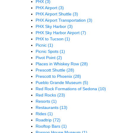
PHX
(3)
PHX Airport
(3)
PHX Airport Shuttle
(3)
PHX Airport Transportation
(3)
PHX Sky Harbor
(3)
PHX Sky Harbor Airport
(7)
PHX to Tucson
(1)
Picnic
(1)
Picnic Spots
(1)
Pivot Point
(2)
Places in Whiskey Row
(28)
Prescott Shuttle
(28)
Prescott to Phoenix
(28)
Pueblo Grande Museum
(5)
Red Rock Formations of Sedona
(10)
Red Rocks
(23)
Resorts
(1)
Restaurants
(13)
Rides
(1)
Roadtrip
(72)
Rooftop Bars
(1)
Rosson House Museum
(1)