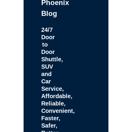
Phoenix
Blog
24/7
Door
to
Door
Shuttle,
SUV
and
Car
Service,
Affordable,
Reliable,
Convenient,
Faster,
Safer,