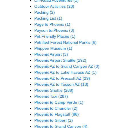
Off-Road Adventures
(1)
Outdoor Activities
(23)
Packing
(2)
Packing List
(1)
Page to Phoenix
(1)
Payson to Phoenix
(3)
Pet Friendly Places
(1)
Petrified Forest National Park's
(6)
Phippen Museum
(1)
Phoenix Airport
(3)
Phoenix Airport Shuttle
(292)
Phoenix AZ to Grand Canyon AZ
(3)
Phoenix AZ to Lake Havasu AZ
(1)
Phoenix AZ to Prescott AZ
(29)
Phoenix AZ to Tucson AZ
(18)
Phoenix Shuttle
(288)
Phoenix Taxi
(287)
Phoenix to Camp Verde
(1)
Phoenix to Chandler
(2)
Phoenix to Flagstaff
(96)
Phoenix to Gilbert
(2)
Phoenix to Grand Canyon
(4)