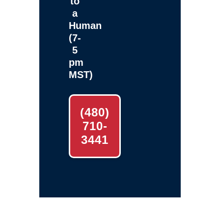
to
a
Human
(7-
5
pm
MST)
(480)
710-
3441