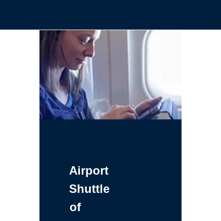
Airport
Shuttle
of