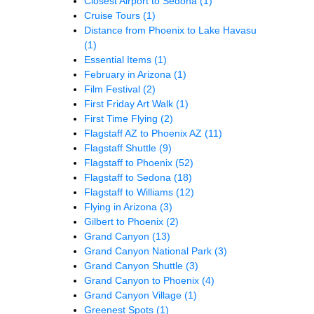
Closest Airport to Sedona
(1)
Cruise Tours
(1)
Distance from Phoenix to Lake Havasu
(1)
Essential Items
(1)
February in Arizona
(1)
Film Festival
(2)
First Friday Art Walk
(1)
First Time Flying
(2)
Flagstaff AZ to Phoenix AZ
(11)
Flagstaff Shuttle
(9)
Flagstaff to Phoenix
(52)
Flagstaff to Sedona
(18)
Flagstaff to Williams
(12)
Flying in Arizona
(3)
Gilbert to Phoenix
(2)
Grand Canyon
(13)
Grand Canyon National Park
(3)
Grand Canyon Shuttle
(3)
Grand Canyon to Phoenix
(4)
Grand Canyon Village
(1)
Greenest Spots
(1)