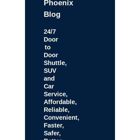
Phoenix
Blog
24/7
Door
to
Door
Shuttle,
SUV
and
Car
Service,
Affordable,
Reliable,
Convenient,
Faster,
Safer,