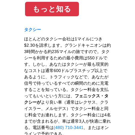
もっと知る
タクシー
ほとんどのタクシー会社は1マイルにつき
$2.30を請求します。グランドキャニオンは約
3時間かかる約235マイルの旅ですので。タク
シーを利用するための最小費用は550ドルで
す。しかし、あなたはタクシーが最も現実的
なコストは通常600ドルプラスチップ以上で
あるように、トラフィックなどで、あなたが
信号で待っているすべての瞬間のために充電
することを知っている。タクシー料金を支払
ってもいいという方には、
フェニックス・タ
クシーが
より良い車（通常はレクサス、クラ
イスラー、メルセデス）でタクシー料金と同
じ料金でお連れします。タクシー料金には4名
までが含まれるが、車は通常3人が快適に乗れ
る。電話番号は
(480) 710-3441
、またはオン
ラインで予約できる。