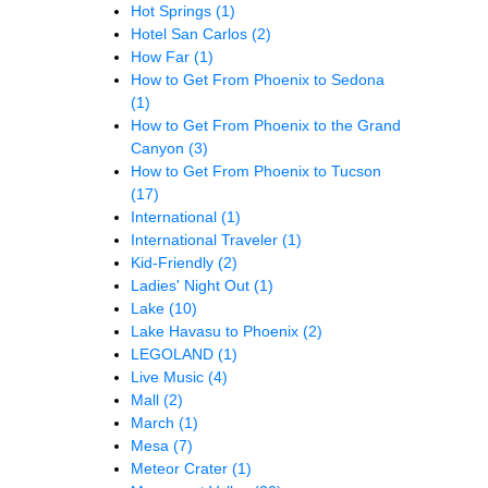
Hot Springs
(1)
Hotel San Carlos
(2)
How Far
(1)
How to Get From Phoenix to Sedona
(1)
How to Get From Phoenix to the Grand
Canyon
(3)
How to Get From Phoenix to Tucson
(17)
International
(1)
International Traveler
(1)
Kid-Friendly
(2)
Ladies' Night Out
(1)
Lake
(10)
Lake Havasu to Phoenix
(2)
LEGOLAND
(1)
Live Music
(4)
Mall
(2)
March
(1)
Mesa
(7)
Meteor Crater
(1)