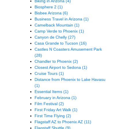
Biking in Arizona
(4)
Biosphere 2
(1)
Bisbee Arizona
(6)
Business Travel in Arizona
(1)
Camelback Mountain
(1)
Camp Verde to Phoenix
(1)
Canyon de Chelly
(27)
Casa Grande to Tucson
(16)
Castles N Coasters Amusement Park
(28)
Chandler to Phoenix
(2)
Closest Airport to Sedona
(1)
Cruise Tours
(1)
Distance from Phoenix to Lake Havasu
(1)
Essential Items
(1)
February in Arizona
(1)
Film Festival
(2)
First Friday Art Walk
(1)
First Time Flying
(2)
Flagstaff AZ to Phoenix AZ
(11)
Flagstaff Shuttle
(9)