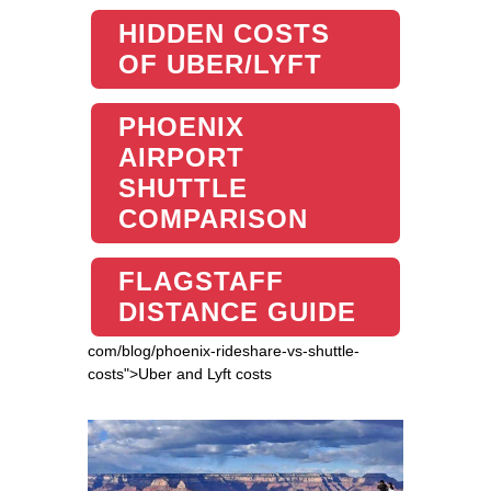
HIDDEN COSTS
OF UBER/LYFT
PHOENIX
AIRPORT
SHUTTLE
COMPARISON
FLAGSTAFF
DISTANCE GUIDE
com/blog/phoenix-rideshare-vs-shuttle-
costs">Uber and Lyft costs