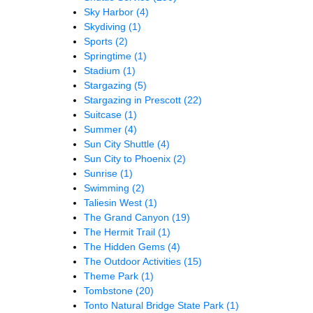
Sky Harbor
(4)
Skydiving
(1)
Sports
(2)
Springtime
(1)
Stadium
(1)
Stargazing
(5)
Stargazing in Prescott
(22)
Suitcase
(1)
Summer
(4)
Sun City Shuttle
(4)
Sun City to Phoenix
(2)
Sunrise
(1)
Swimming
(2)
Taliesin West
(1)
The Grand Canyon
(19)
The Hermit Trail
(1)
The Hidden Gems
(4)
The Outdoor Activities
(15)
Theme Park
(1)
Tombstone
(20)
Tonto Natural Bridge State Park
(1)