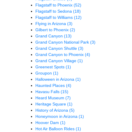
Flagstaff to Phoenix
(52)
Flagstaff to Sedona
(18)
Flagstaff to Williams
(12)
Flying in Arizona
(3)
Gilbert to Phoenix
(2)
Grand Canyon
(13)
Grand Canyon National Park
(3)
Grand Canyon Shuttle
(3)
Grand Canyon to Phoenix
(4)
Grand Canyon Village
(1)
Greenest Spots
(1)
Groupon
(1)
Halloween in Arizona
(1)
Haunted Places
(4)
Havasu Falls
(15)
Heard Museum
(7)
Heritage Square
(1)
History of Arizona
(5)
Honeymoon in Arizona
(1)
Hoover Dam
(1)
Hot Air Balloon Rides
(1)