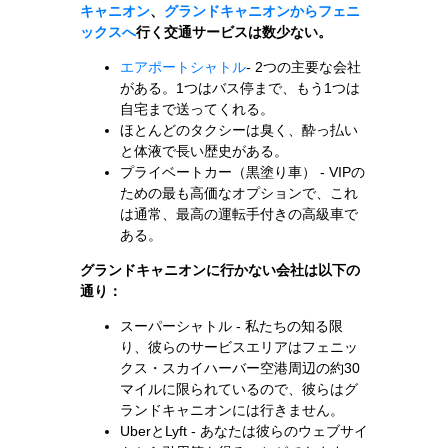
キャニオン
、
グランドキャニオンからフェニ
ックスへ
行く交通サービスは数少ない。
エアポートシャトル
- 2つの主要な会社
がある。1つはバス停まで、もう1つは
自宅まで送ってくれる。
ほとんどのタクシーは臭く、酔っ払い
と体液で長い歴史がある。
プライベートカー（黒塗り車） - VIPの
ための最も高価なオプションで、これ
は通常、最高の運転手付きの高級車で
ある。
グランドキャニオンに行かない会社は以下の
通り：
スーパーシャトル - 私たちの知る限
り、彼らのサービスエリアはフェニッ
クス・スカイハーバー空港周辺の約30
マイルに限られているので、彼らはグ
ランドキャニオンには行きません。
UberとLyft - あなたは彼らのウェブサイ