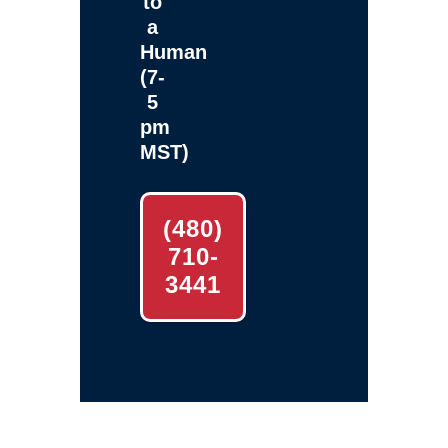
to
a
Human
(7-
5
pm
MST)
(480)
710-
3441