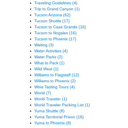
Traveling Guidelines
(4)
Trip to Grand Canyon
(1)
Tucson Arizona
(62)
Tucson Shuttle
(17)
Tucson to Casa Grande
(16)
Tucson to Nogales
(16)
Tucson to Phoenix
(17)
Waiting
(3)
Water Activities
(4)
Water Parks
(2)
What to Pack
(1)
Wild West
(1)
Williams to Flagstaff
(12)
Williams to Phoenix
(2)
Wine Tasting Tours
(4)
World
(7)
World Traveler
(1)
World Traveler Packing List
(1)
Yuma Shuttle
(8)
Yuma Territorial Prison
(16)
Yuma to Phoenix
(8)