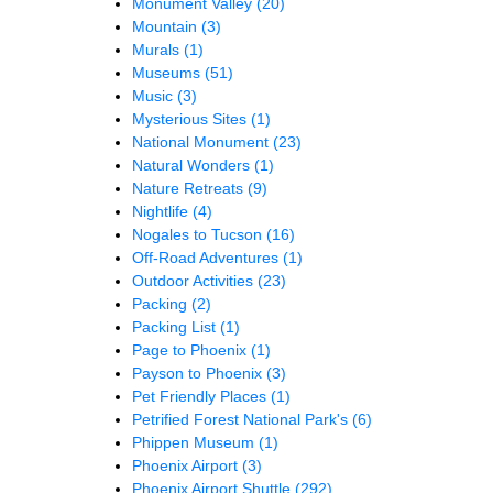
Monument Valley
(20)
Mountain
(3)
Murals
(1)
Museums
(51)
Music
(3)
Mysterious Sites
(1)
National Monument
(23)
Natural Wonders
(1)
Nature Retreats
(9)
Nightlife
(4)
Nogales to Tucson
(16)
Off-Road Adventures
(1)
Outdoor Activities
(23)
Packing
(2)
Packing List
(1)
Page to Phoenix
(1)
Payson to Phoenix
(3)
Pet Friendly Places
(1)
Petrified Forest National Park's
(6)
Phippen Museum
(1)
Phoenix Airport
(3)
Phoenix Airport Shuttle
(292)