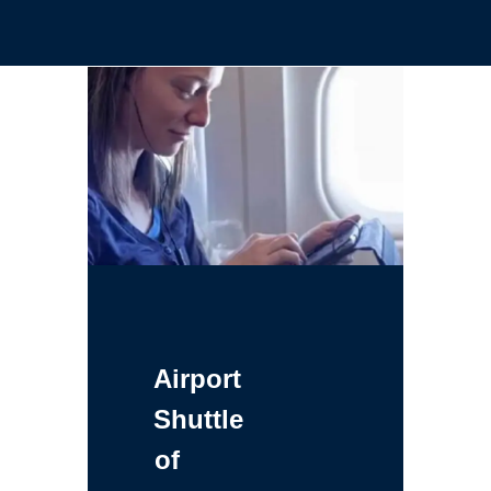
Airport
Shuttle
of