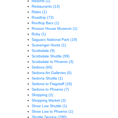
Resorts
(1)
Restaurants
(13)
Rides
(1)
Roadtrip
(72)
Rooftop Bars
(1)
Rosson House Museum
(1)
Ruby
(1)
Saguaro National Park
(19)
Scavenger Hunts
(1)
Scottsdale
(9)
Scottsdale Shuttle
(99)
Scottsdale to Phoenix
(3)
Sedona
(60)
Sedona Art Galleries
(5)
Sedona Shuttle
(1)
Sedona to Flagstaff
(16)
Sedona to Phoenix
(7)
Shopping
(2)
Shopping Market
(3)
Show Low Shuttle
(1)
Show Low to Phoenix
(1)
Shuttle Service
(290)