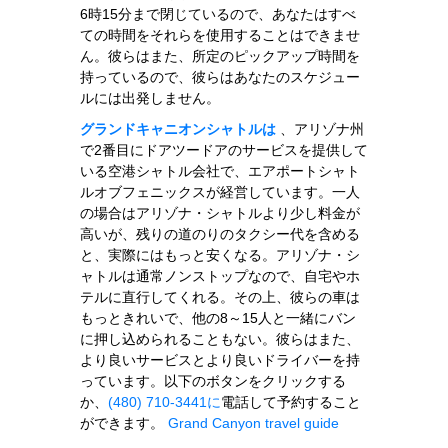
6時15分まで閉じているので、あなたはすべ
ての時間をそれらを使用することはできませ
ん。彼らはまた、所定のピックアップ時間を
持っているので、彼らはあなたのスケジュー
ルには出発しません。
グランドキャニオンシャトルは
、アリゾナ州
で2番目にドアツードアのサービスを提供して
いる空港シャトル会社で、エアポートシャト
ルオブフェニックスが経営しています。一人
の場合はアリゾナ・シャトルより少し料金が
高いが、残りの道のりのタクシー代を含める
と、実際にはもっと安くなる。アリゾナ・シ
ャトルは通常ノンストップなので、自宅やホ
テルに直行してくれる。その上、彼らの車は
もっときれいで、他の8～15人と一緒にバン
に押し込められることもない。彼らはまた、
より良いサービスとより良いドライバーを持
っています。以下のボタンをクリックする
か、
(480) 710-3441に
電話して予約すること
ができます。
Grand Canyon travel guide