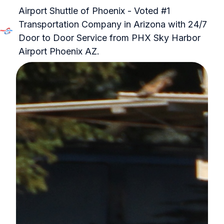
Airport Shuttle of Phoenix - Voted #1
Transportation Company in Arizona with 24/7
Door to Door Service from PHX Sky Harbor
P
Airport Phoenix AZ.
á
g
i
n
a
i
n
i
c
i
a
l