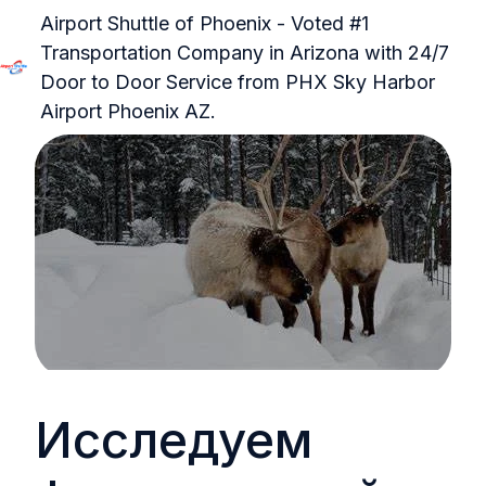
Airport Shuttle of Phoenix - Voted #1
Transportation Company in Arizona with 24/7
Door to Door Service from PHX Sky Harbor
Д
Airport Phoenix AZ.
о
м
а
ш
н
я
я
с
т
р
а
Исследуем
н
и