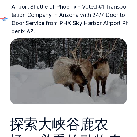
Airport Shuttle of Phoenix - Voted #1 Transpor
tation Company in Arizona with 24/7 Door to
Door Service from PHX Sky Harbor Airport Ph
H
oenix AZ.
o
m
e
p
a
g
e
探索大峡谷鹿农