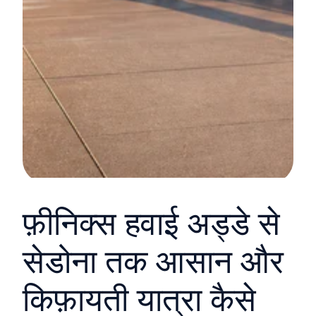
फ़ीनिक्स हवाई अड्डे से
सेडोना तक आसान और
किफ़ायती यात्रा कैसे