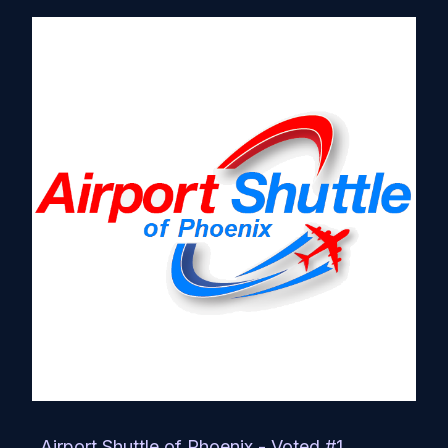
Airport Shuttle of Phoenix - Voted #1