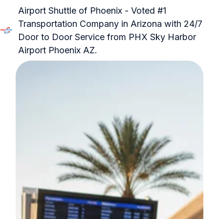
Airport Shuttle of Phoenix - Voted #1
Transportation Company in Arizona with 24/7
Door to Door Service from PHX Sky Harbor
हो
Airport Phoenix AZ.
म
पे
ज