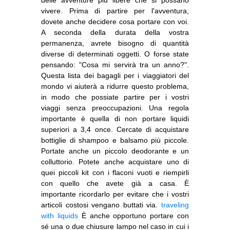
delle avventure più libere che si possano
vivere. Prima di partire per l'avventura,
dovete anche decidere cosa portare con voi.
A seconda della durata della vostra
permanenza, avrete bisogno di quantità
diverse di determinati oggetti. O forse state
pensando: "Cosa mi servirà tra un anno?".
Questa lista dei bagagli per i viaggiatori del
mondo vi aiuterà a ridurre questo problema,
in modo che possiate partire per i vostri
viaggi senza preoccupazioni. Una regola
importante è quella di non portare liquidi
superiori a 3,4 once. Cercate di acquistare
bottiglie di shampoo e balsamo più piccole.
Portate anche un piccolo deodorante e un
colluttorio. Potete anche acquistare uno di
quei piccoli kit con i flaconi vuoti e riempirli
con quello che avete già a casa. È
importante ricordarlo per evitare che i vostri
articoli costosi vengano buttati via.
traveling
with liquids
È anche opportuno portare con
sé una o due chiusure lampo nel caso in cui i