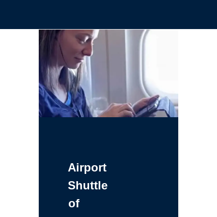
Airport
Shuttle
of