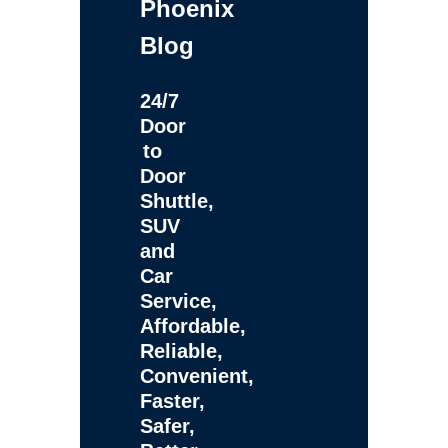
Phoenix
Blog
24/7
Door
to
Door
Shuttle,
SUV
and
Car
Service,
Affordable,
Reliable,
Convenient,
Faster,
Safer,