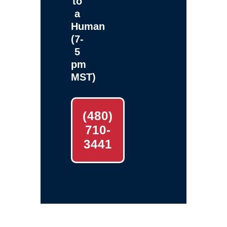
to
a
Human
(7-
5
pm
MST)
(480)
710-
3441